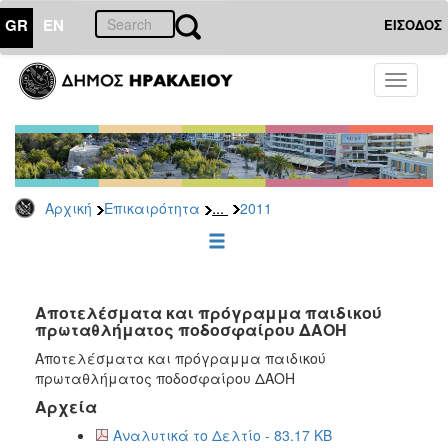
GR
EN
ΕΙΣΟΔΟΣ
ΕΠΙΚΑΙΡΟΤΗΤΑ
Toggle
navigati
Δελτία
Τύπου
Αρχείο
2026
...
Αρχική
Επικαιρότητα
2011
2025
2024
2023
2022
Αποτελέσματα και πρόγραμμα παιδικού
πρωταθλήματος ποδοσφαίρου ΔΑΟΗ
2021
Αποτελέσματα και πρόγραμμα παιδικού
2020
πρωταθλήματος ποδοσφαίρου ΔΑΟΗ
2019
Αρχεία
2018
Αναλυτικά το Δελτίο - 83.17 KB