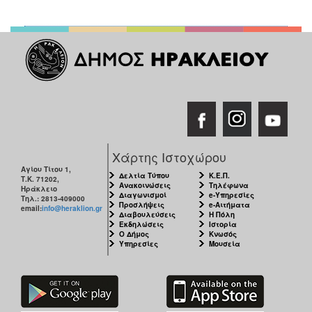
2017
2016
2015
2013
2012
2011
2010
Χάρτης Ιστοχώρου
2006
Αγίου Τίτου 1,
Δελτία Τύπου
Κ.Ε.Π.
Τ.Κ. 71202,
Ανακοινώσεις
Τηλέφωνα
Ηράκλειο
Διαγωνισμοί
e-Υπηρεσίες
Τηλ.: 2813-409000
Προσλήψεις
e-Αιτήματα
email:
info@heraklion.gr
Διαβουλεύσεις
Η Πόλη
ΔΗΜΟΤΗΣ
Εκδηλώσεις
Ιστορία
Ο Δήμος
Κνωσός
Υπηρεσίες
Μουσεία
ΕΠΙΣΚΕΠΤΗΣ
ΗΡΑΚΛΕΙΟ
ΓΙΑ...