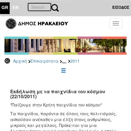
GR
EN
ΕΙΣΟΔΟΣ
ΕΠΙΚΑΙΡΟΤΗΤΑ
Toggle
navigati
Δελτία
Τύπου
Αρχείο
2026
...
Αρχική
Επικαιρότητα
2011
2025
2024
2023
2022
Εκδήλωση με τα παιχνίδια του κόσμου
(22/10/2011)
2021
"Παίζουμε στην Κρήτη παιχνίδια του κόσμου"
2020
Τα παιχνίδια, παρόντα σε όλους τους πολιτισμούς,
2019
ασκούσαν ανέκαθεν μια έλξη στους ανθρώπους,
μικρούς και μεγάλους. Πρόκειται για μια
2018
δραστηριότητα εναλλακτική της δουλειάς, η οποία