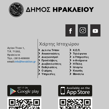
Χάρτης Ιστοχώρου
Αγίου Τίτου 1,
Δελτία Τύπου
Κ.Ε.Π.
Τ.Κ. 71202,
Ανακοινώσεις
Τηλέφωνα
Ηράκλειο
Διαγωνισμοί
e-Υπηρεσίες
Τηλ.: 2813-409000
Προσλήψεις
e-Αιτήματα
email:
info@heraklion.gr
Διαβουλεύσεις
Η Πόλη
Εκδηλώσεις
Ιστορία
Ο Δήμος
Κνωσός
Υπηρεσίες
Μουσεία