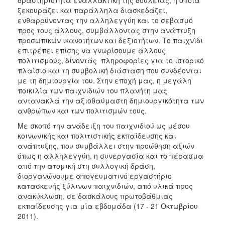
2017
ξεκουράζει και παράλληλα διασκεδάζει,
ενθαρρύνοντας την αλληλεγγύη και το σεβασμό
2016
προς τους άλλους, συμβάλλοντας στην ανάπτυξη
2015
προσωπικών ικανοτήτων και δεξιοτήτων. Το παιχνίδι
επιτρέπει επίσης να γνωρίσουμε άλλους
2013
πολιτισμούς, δίνοντάς πληροφορίες για το ιστορικό
2012
πλαίσιο και τη συμβολική διάσταση που συνδέονται
με τη δημιουργία του. Στην εποχή μας, η μεγάλη
2011
ποικιλία των παιχνιδιών του πλανήτη μας
2010
αντανακλά την αξιοθαύμαστη δημιουργικότητα των
ανθρώπων και των πολιτισμών τους.
2006
Με σκοπό την ανάδειξη του παιχνιδιού ως μέσου
κοινωνικής και πολιτιστικής εκπαίδευσης και
ανάπτυξης, που συμβάλλει στην προώθηση αξιών
όπως η αλληλεγγύη, η συνεργασία και το πέρασμα
ΔΗΜΟΤΗΣ
από την ατομική στη συλλογική δράση,
διοργανώνουμε απογευματινό εργαστήριο
ΕΠΙΣΚΕΠΤΗΣ
κατασκευής ξύλινων παιχνιδιών, από υλικά προς
ανακύκλωση, σε δασκάλους πρωτοβάθμιας
εκπαίδευσης για μία εβδομάδα (17 - 21 Οκτωβρίου
ΗΡΑΚΛΕΙΟ
ΓΙΑ...
2011).