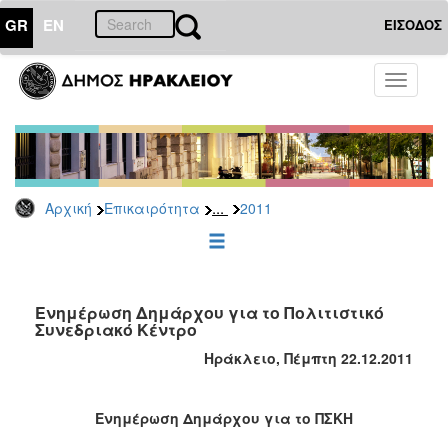
GR
EN
ΕΙΣΟΔΟΣ
ΕΠΙΚΑΙΡΟΤΗΤΑ
Toggle
navigati
Δελτία
Τύπου
Αρχείο
2026
...
Αρχική
Επικαιρότητα
2011
2025
2024
2023
2022
Ενημέρωση Δημάρχου για το Πολιτιστικό
Συνεδριακό Κέντρο
2021
Ηράκλειο, Πέμπτη 22.12.2011
2020
2019
Ενημέρωση Δημάρχου για το ΠΣΚΗ
2018