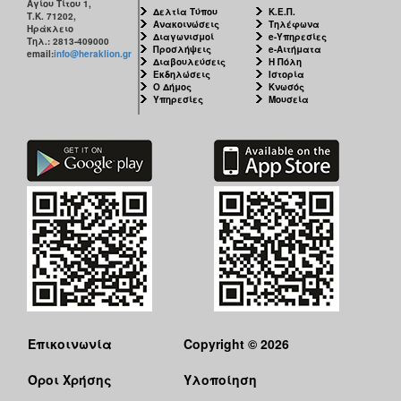
Αγίου Τίτου 1,
Δελτία Τύπου
Κ.Ε.Π.
Τ.Κ. 71202,
Ανακοινώσεις
Τηλέφωνα
Ηράκλειο
Διαγωνισμοί
e-Υπηρεσίες
Τηλ.: 2813-409000
Προσλήψεις
e-Αιτήματα
email:
info@heraklion.gr
Διαβουλεύσεις
Η Πόλη
Εκδηλώσεις
Ιστορία
Ο Δήμος
Κνωσός
Υπηρεσίες
Μουσεία
Επικοινωνία
Copyright © 2026
Όροι Χρήσης
Υλοποίηση