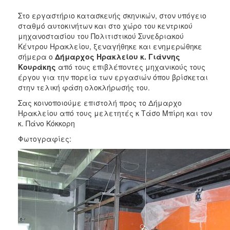
2017
Στο εργαστήριο κατασκευής σκηνικών, στον υπόγειο
2016
σταθμό αυτοκινήτων και στο χώρο του κεντρικού
μηχανοστασίου του Πολιτιστικού Συνεδριακού
2015
Κέντρου Ηρακλείου, ξεναγήθηκε και ενημερώθηκε
2013
σήμερα ο
Δήμαρχος Ηρακλείου κ. Γιάννης
Κουράκης
από τους επιβλέποντες μηχανικούς τους
2012
έργου για την πορεία των εργασιών όπου βρίσκεται
2011
στην τελική φάση ολοκλήρωσής του.
2010
Σας κοινοποιούμε επιστολή προς το Δήμαρχο
Ηρακλείου από τους μελετητές κ Τάσο Μπίρη και τον
2006
κ. Πάνο Κόκκορη
Φωτογραφίες:
ΔΗΜΟΤΗΣ
ΕΠΙΣΚΕΠΤΗΣ
ΗΡΑΚΛΕΙΟ
ΓΙΑ...