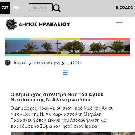
GR
EN
ΕΙΣΟΔΟΣ
ΕΠΙΚΑΙΡΟΤΗΤΑ
Toggle
navigati
Δελτία
Τύπου
Αρχείο
2026
...
Αρχική
Επικαιρότητα
2011
2025
2024
2023
2022
Ο Δήμαρχος στον Ιερό Ναό του Αγίου
Νικολάου της Ν. Αλικαρνασσού
2021
Ο Δήμαρχος Ηρακλείου στον Ιερό Ναό του Αγίου
2020
Νικολάου της Ν. Αλικαρνασσού τη Μεγάλη
Παρασκευή όπου έκανε την Αποκαθήλωση και
2019
παρέδωσε το Σώμα του Ιησού στον Ιερέα.
2018