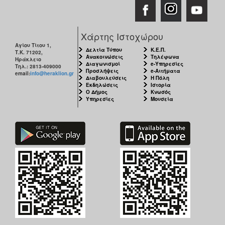
Χάρτης Ιστοχώρου
Αγίου Τίτου 1,
Δελτία Τύπου
Κ.Ε.Π.
Τ.Κ. 71202,
Ανακοινώσεις
Τηλέφωνα
Ηράκλειο
Διαγωνισμοί
e-Υπηρεσίες
Τηλ.: 2813-409000
Προσλήψεις
e-Αιτήματα
email:
info@heraklion.gr
Διαβουλεύσεις
Η Πόλη
Εκδηλώσεις
Ιστορία
Ο Δήμος
Κνωσός
Υπηρεσίες
Μουσεία