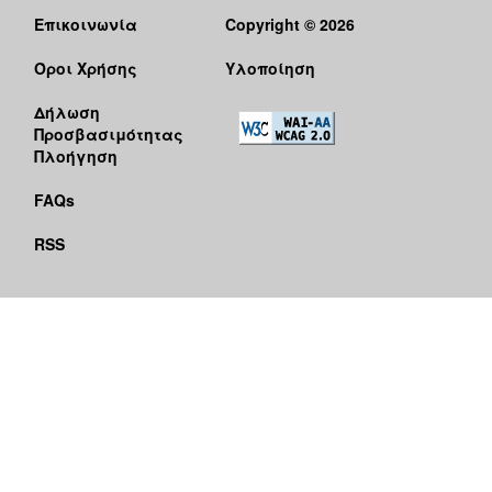
Επικοινωνία
Copyright © 2026
Όροι Χρήσης
Υλοποίηση
Δήλωση
Προσβασιμότητας
Πλοήγηση
FAQs
RSS