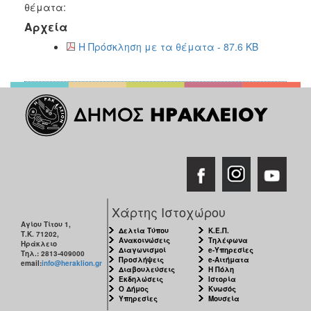
θέματα:
2017
Αρχεία
2016
Η Πρόσκληση με τα θέματα - 87.6 KB
2015
2013
2012
2011
2010
2006
Χάρτης Ιστοχώρου
ΔΗΜΟΤΗΣ
Αγίου Τίτου 1,
Δελτία Τύπου
Κ.Ε.Π.
Τ.Κ. 71202,
Ανακοινώσεις
Τηλέφωνα
Ηράκλειο
Διαγωνισμοί
e-Υπηρεσίες
ΕΠΙΣΚΕΠΤΗΣ
Τηλ.: 2813-409000
Προσλήψεις
e-Αιτήματα
email:
info@heraklion.gr
Διαβουλεύσεις
Η Πόλη
Εκδηλώσεις
Ιστορία
ΗΡΑΚΛΕΙΟ
Ο Δήμος
Κνωσός
ΓΙΑ...
Υπηρεσίες
Μουσεία