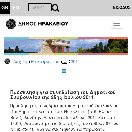
GR
EN
ΕΙΣΟΔΟΣ
ΕΠΙΚΑΙΡΟΤΗΤΑ
Toggle
navigati
Δελτία
Τύπου
Αρχείο
2026
...
Αρχική
Επικαιρότητα
2011
2025
2024
2023
2022
Πρόσκληση για συνεδρίαση του Δημοτικού
Συμβουλίου της 25ης Ιουλίου 2011
2021
Πρόσληση σε συνεδρίαση του Δημοτικού Συμβουλίου
2020
στο Δημοτικό Κατάστημα Ηρακλείου (αίθ. Ελευθ.
Βενιζέλου) την Δευτέρα 25 Ιουλίου 2011 και ώρα
2019
14.00, σύμφωνα με τις διατάξεις του άρθρου 67 του
2018
Ν.3852/2010, για να συζητηθούν τα παρακάτω