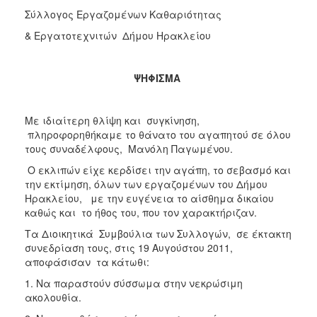
2017
Σύλλογος Εργαζομένων Καθαριότητας
2016
& Εργατοτεχνιτών Δήμου Ηρακλείου
2015
2013
ΨΗΦΙΣΜΑ
2012
2011
Με ιδιαίτερη θλίψη και συγκίνηση,
πληροφορηθήκαμε το θάνατο του αγαπητού σε όλου
2010
τους συναδέλφους, Μανόλη Παγωμένου.
2006
Ο εκλιπών είχε κερδίσει την αγάπη, το σεβασμό και
την εκτίμηση, όλων των εργαζομένων του Δήμου
Ηρακλείου, με την ευγένεια το αίσθημα δικαίου
καθώς και το ήθος του, που τον χαρακτήριζαν.
ΔΗΜΟΤΗΣ
Τα Διοικητικά Συμβούλια των Συλλογών, σε έκτακτη
συνεδρίαση τους, στις 19 Αυγούστου 2011,
ΕΠΙΣΚΕΠΤΗΣ
αποφάσισαν τα κάτωθι:
1. Να παραστούν σύσσωμα στην νεκρώσιμη
ΗΡΑΚΛΕΙΟ
ακολουθία.
ΓΙΑ...