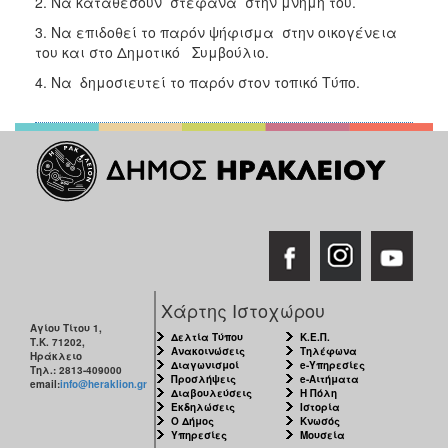
2. Να καταθέσουν στέφανα στην μνήμη του.
3. Να επιδοθεί το παρόν ψήφισμα στην οικογένεια
του και στο Δημοτικό Συμβούλιο.
4. Να δημοσιευτεί το παρόν στον τοπικό Τύπο.
Χάρτης Ιστοχώρου
Αγίου Τίτου 1,
Δελτία Τύπου
Κ.Ε.Π.
Τ.Κ. 71202,
Ανακοινώσεις
Τηλέφωνα
Ηράκλειο
Διαγωνισμοί
e-Υπηρεσίες
Τηλ.: 2813-409000
Προσλήψεις
e-Αιτήματα
email:
info@heraklion.gr
Διαβουλεύσεις
Η Πόλη
Εκδηλώσεις
Ιστορία
Ο Δήμος
Κνωσός
Υπηρεσίες
Μουσεία