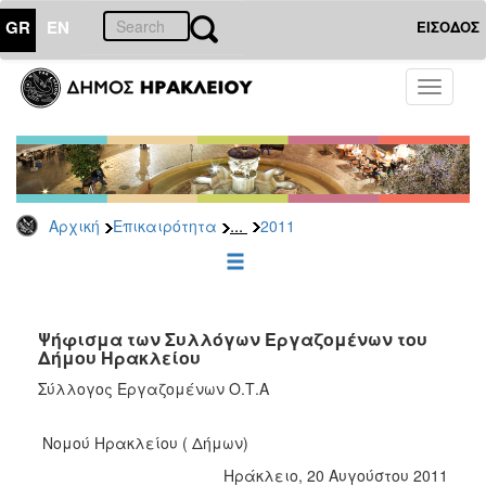
GR
EN
ΕΙΣΟΔΟΣ
ΕΠΙΚΑΙΡΟΤΗΤΑ
Toggle
navigati
Δελτία
Τύπου
Αρχείο
2026
...
Αρχική
Επικαιρότητα
2011
2025
2024
2023
2022
Ψήφισμα των Συλλόγων Εργαζομένων του
Δήμου Ηρακλείου
2021
Σύλλογος Εργαζομένων Ο.Τ.Α
2020
2019
Νομού Ηρακλείου ( Δήμων)
2018
Ηράκλειο, 20 Αυγούστου 2011