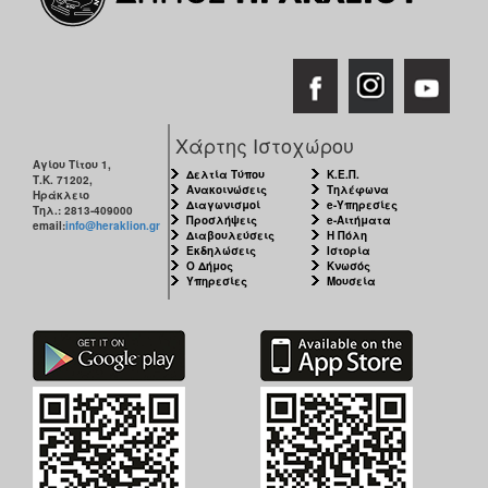
Χάρτης Ιστοχώρου
Αγίου Τίτου 1,
Δελτία Τύπου
Κ.Ε.Π.
Τ.Κ. 71202,
Ανακοινώσεις
Τηλέφωνα
Ηράκλειο
Διαγωνισμοί
e-Υπηρεσίες
Τηλ.: 2813-409000
Προσλήψεις
e-Αιτήματα
email:
info@heraklion.gr
Διαβουλεύσεις
Η Πόλη
Εκδηλώσεις
Ιστορία
Ο Δήμος
Κνωσός
Υπηρεσίες
Μουσεία