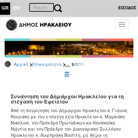
GR
EN
ΕΙΣΟΔΟΣ
ΕΠΙΚΑΙΡΟΤΗΤΑ
Toggle
navigati
Δελτία
Τύπου
Αρχείο
2026
...
Αρχική
Επικαιρότητα
2011
2025
2024
2023
2022
Συνάντηση του Δημάρχου Ηρακλείου για τη
στέγαση του Εφετείου
2021
Από τη συνάντηση του Δημάρχου Ηρακλείου κ. Γιάννη
2020
Κουράκη με τον εισαγγελέα Ηρακλείου κ. Μαρκάκη
Νικόλαο, την Πρόεδρο Πρωτοδικών κα Κουσκούκη
2019
Νάντια και τον Πρόεδρο του Δικηγορικού Συλλόγου
2018
Ηρακλείου κ. Λαμπράκη Βασίλη, με θέμα τη