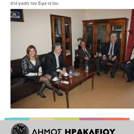
στέγαση του Εφετείου.
2017
2016
2015
2013
2012
2011
2010
2006
ΔΗΜΟΤΗΣ
ΕΠΙΣΚΕΠΤΗΣ
ΗΡΑΚΛΕΙΟ
ΓΙΑ...