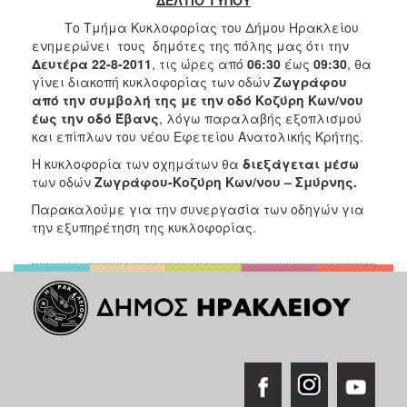
2017
Το Τμήμα Κυκλοφορίας του Δήμου Ηρακλείου
2016
ενημερώνει τους δημότες της πόλης μας ότι την
Δευτέρα 22-8-2011
, τις ώρες από
06:30
έως
09:30
, θα
2015
γίνει διακοπή κυκλοφορίας των οδών
Ζωγράφου
2013
από την συμβολή της με την οδό Κοζύρη Κων/νου
έως την οδό Έβανς
, λόγω παραλαβής εξοπλισμού
2012
και επίπλων του νέου Εφετείου Ανατολικής Κρήτης.
2011
Η κυκλοφορία των οχημάτων θα
διεξάγεται μέσω
2010
των οδών
Ζωγράφου-Κοζύρη Κων/νου – Σμύρνης.
2006
Παρακαλούμε για την συνεργασία των οδηγών για
την εξυπηρέτηση της κυκλοφορίας.
ΔΗΜΟΤΗΣ
ΕΠΙΣΚΕΠΤΗΣ
ΗΡΑΚΛΕΙΟ
ΓΙΑ...