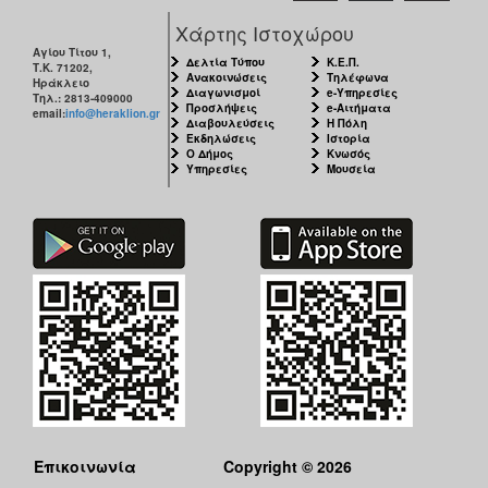
Χάρτης Ιστοχώρου
Αγίου Τίτου 1,
Δελτία Τύπου
Κ.Ε.Π.
Τ.Κ. 71202,
Ανακοινώσεις
Τηλέφωνα
Ηράκλειο
Διαγωνισμοί
e-Υπηρεσίες
Τηλ.: 2813-409000
Προσλήψεις
e-Αιτήματα
email:
info@heraklion.gr
Διαβουλεύσεις
Η Πόλη
Εκδηλώσεις
Ιστορία
Ο Δήμος
Κνωσός
Υπηρεσίες
Μουσεία
Επικοινωνία
Copyright © 2026