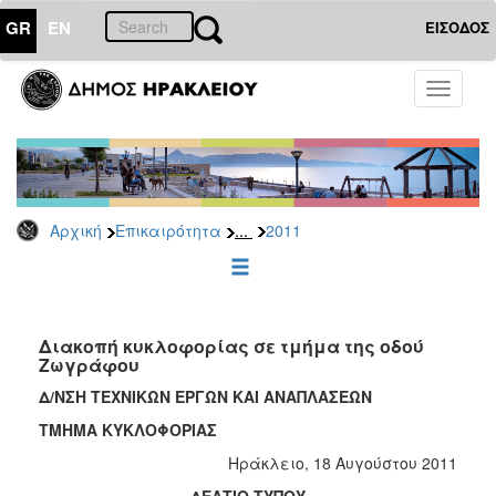
GR
EN
ΕΙΣΟΔΟΣ
ΕΠΙΚΑΙΡΟΤΗΤΑ
Toggle
navigati
Δελτία
Τύπου
Αρχείο
2026
...
Αρχική
Επικαιρότητα
2011
2025
2024
2023
2022
Διακοπή κυκλοφορίας σε τμήμα της οδού
Ζωγράφου
2021
Δ/ΝΣΗ ΤΕΧΝΙΚΩΝ ΕΡΓΩΝ ΚΑΙ ΑΝΑΠΛΑΣΕΩΝ
2020
ΤΜΗΜΑ ΚΥΚΛΟΦΟΡΙΑΣ
2019
Ηράκλειο, 18 Αυγούστου 2011
2018
ΔΕΛΤΙΟ ΤΥΠΟΥ