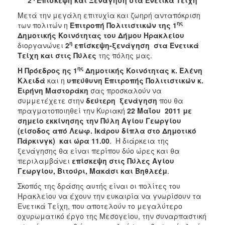
2017
Μετά την μεγάλη επιτυχία και ζωηρή ανταπόκριση
2016
ης
των πολιτών η
Επιτροπή Πολιτιστικών της 1
Δημοτικής Κοινότητας του Δήμου Ηρακλείου
2015
η
διοργανώνει
2
επίσκεψη-ξενάγηση
στα Ενετικά
2013
Τείχη και στις Πύλες
της πόλης μας.
2012
ης
Η Πρόεδρος ης 1
Δημοτικής Κοινότητας κ. Ελένη
Κλειδά
και η
υπεύθυνη Επιτροπής Πολιτιστικών κ.
2011
Ειρήνη Μαστοράκη
σας προσκαλούν να
2010
συμμετέχετε στην
δεύτερη ξενάγηση
που θα
πραγματοποιηθεί την Κυριακή
22 Μαΐου 2011 με
2006
σημείο εκκίνησης την Πύλη Αγίου Γεωργίου
(είσοδος από Λεωφ. Ικάρου δίπλα στο Δημοτικό
Πάρκινγκ) και ώρα 11.00
. Η διάρκεια της
ξενάγησης θα είναι περίπου δύο ώρες και θα
περιλαμβάνει
επίσκεψη στις Πύλες Αγίου
ΔΗΜΟΤΗΣ
Γεωργίου, Βιτούρι, Μακάσι και Βηθλεέμ
.
ΕΠΙΣΚΕΠΤΗΣ
Σκοπός της δράσης αυτής είναι οι πολίτες του
Ηρακλείου να έχουν την ευκαιρία να γνωρίσουν τα
Ενετικά Τείχη, που αποτελούν το μεγαλύτερο
ΗΡΑΚΛΕΙΟ
ΓΙΑ...
οχυρωματικό έργο της Μεσογείου, την συναρπαστική