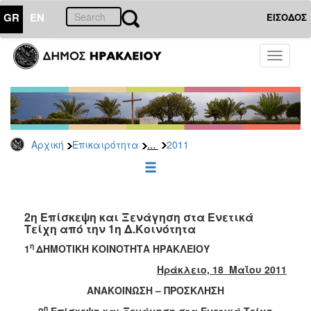
GR
EN
ΕΙΣΟΔΟΣ
ΕΠΙΚΑΙΡΟΤΗΤΑ
Toggle
navigati
Δελτία
Τύπου
Αρχείο
2026
...
Αρχική
Επικαιρότητα
2011
2025
2024
2023
2022
2η Επίσκεψη και Ξενάγηση στα Ενετικά
Τείχη από την 1η Δ.Κοινότητα
2021
η
1
ΔΗΜΟΤΙΚΗ ΚΟΙΝΟΤΗΤΑ ΗΡΑΚΛΕΙΟΥ
2020
Ηράκλειο, 18 Μαΐου 2011
2019
ΑΝΑΚΟΙΝΩΣΗ – ΠΡΟΣΚΛΗΣΗ
2018
η
2
Επίσκεψη και Ξενάγηση στα Ενετικά Τείχη