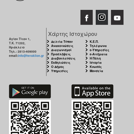
Χάρτης Ιστοχώρου
Αγίου Τίτου 1,
Δελτία Τύπου
Κ.Ε.Π.
Τ.Κ. 71202,
Ανακοινώσεις
Τηλέφωνα
Ηράκλειο
Διαγωνισμοί
e-Υπηρεσίες
Τηλ.: 2813-409000
Προσλήψεις
e-Αιτήματα
email:
info@heraklion.gr
Διαβουλεύσεις
Η Πόλη
Εκδηλώσεις
Ιστορία
Ο Δήμος
Κνωσός
Υπηρεσίες
Μουσεία