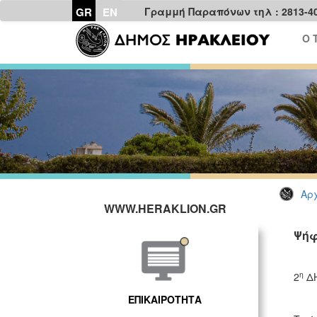
GR
EN
Γραμμή Παραπόνων τηλ : 2813-4
Ο 
Αρχ
WWW.HERAKLION.GR
Ψήφ
η
2
Δ
ΕΠΙΚΑΙΡΟΤΗΤΑ