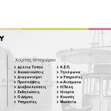
Χάρτης Ιστοχώρου
Δελτία Τύπου
Κ.Ε.Π.
Ανακοινώσεις
Τηλέφωνα
Διαγωνισμοί
e-Υπηρεσίες
Προσλήψεις
e-Αιτήματα
Διαβουλεύσεις
Η Πόλη
Εκδηλώσεις
Ιστορία
Ο Δήμος
Κνωσός
Υπηρεσίες
Μουσεία