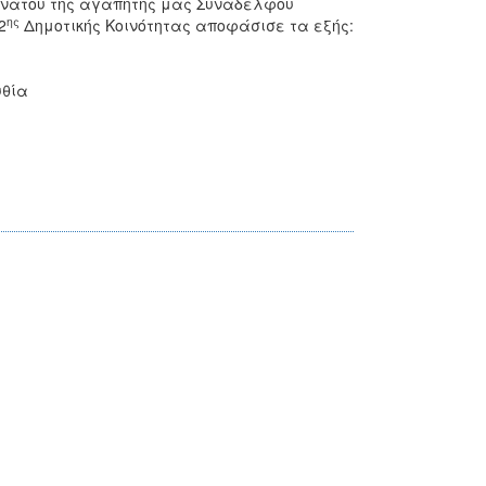
θανάτου της αγαπητής μας Συναδέλφου
ης
2
Δημοτικής Κοινότητας αποφάσισε τα εξής:
υθία