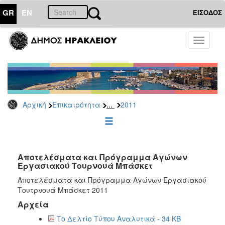
GR
EN
ΕΙΣΟΔΟΣ
ΕΠΙΚΑΙΡΟΤΗΤΑ
Toggle
navigati
Δελτία
Τύπου
Αρχείο
2026
...
Αρχική
Επικαιρότητα
2011
2025
2024
2023
2022
Αποτελέσματα και Πρόγραμμα Αγώνων
Εργασιακού Τουρνουά Μπάσκετ
2021
Αποτελέσματα και Πρόγραμμα Αγώνων Εργασιακού
2020
Τουτρνουά Μπάσκετ 2011
2019
Αρχεία
2018
Το Δελτίο Τύπου Αναλυτικά - 34 KB