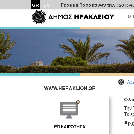
GR
EN
Γραμμή Παραπόνων τηλ : 2813-4
Ο 
Αρχ
WWW.HERAKLION.GR
Ολο
Την
Του
Αρχ
ΕΠΙΚΑΙΡΟΤΗΤΑ