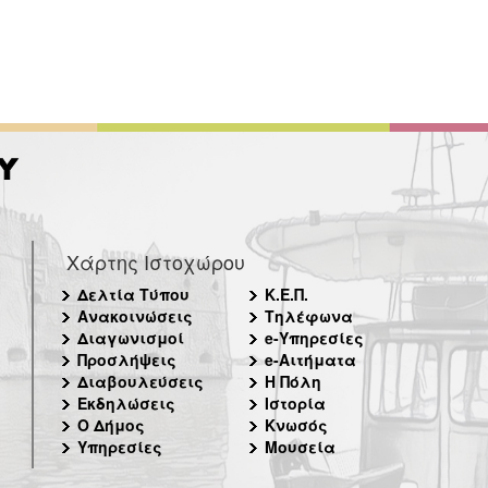
Χάρτης Ιστοχώρου
Δελτία Τύπου
Κ.Ε.Π.
Ανακοινώσεις
Τηλέφωνα
Διαγωνισμοί
e-Υπηρεσίες
Προσλήψεις
e-Αιτήματα
Διαβουλεύσεις
Η Πόλη
Εκδηλώσεις
Ιστορία
Ο Δήμος
Κνωσός
Υπηρεσίες
Μουσεία