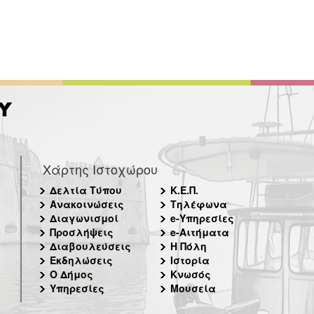
Χάρτης Ιστοχώρου
Δελτία Τύπου
Κ.Ε.Π.
Ανακοινώσεις
Τηλέφωνα
Διαγωνισμοί
e-Υπηρεσίες
Προσλήψεις
e-Αιτήματα
Διαβουλεύσεις
Η Πόλη
Εκδηλώσεις
Ιστορία
Ο Δήμος
Κνωσός
Υπηρεσίες
Μουσεία