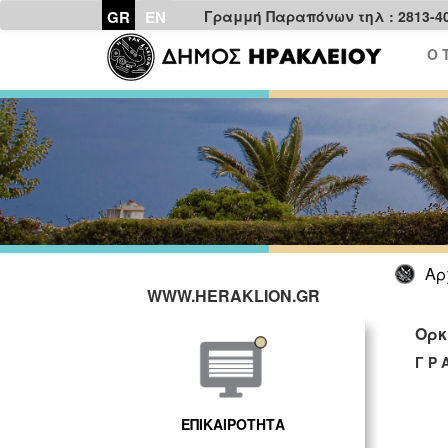
GR
EN
Γραμμή Παραπόνων τηλ : 2813-4
Ο 
Αρ
WWW.HERAKLION.GR
Ορκ
Γ Ρ 
ΕΠΙΚΑΙΡΟΤΗΤΑ