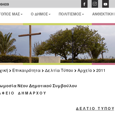
09409
ΤΟΠΟΣ ΜΑΣ
Ο ΔΗΜΟΣ
ΠΟΛΙΤΙΣΜΟΣ
ΑΝΘΕΚΤΙΚΗ
χική
Επικαιρότητα
Δελτία Τύπου
Αρχείο
2011
ωμοσία Νέου Δημοτικού Συμβούλου
Α Φ Ε Ι Ο Δ Η Μ Α Ρ Χ Ο Υ
Δ Ε Λ Τ Ι Ο Τ Υ Π Ο Υ