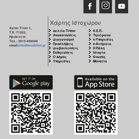
Χάρτης Ιστοχώρου
Αγίου Τίτου 1,
Δελτία Τύπου
Κ.Ε.Π.
Τ.Κ. 71202,
Ανακοινώσεις
Τηλέφωνα
Ηράκλειο
Διαγωνισμοί
e-Υπηρεσίες
Τηλ.: 2813-409000
Προσλήψεις
e-Αιτήματα
email:
info@heraklion.gr
Διαβουλεύσεις
Η Πόλη
Εκδηλώσεις
Ιστορία
Ο Δήμος
Κνωσός
Υπηρεσίες
Μουσεία