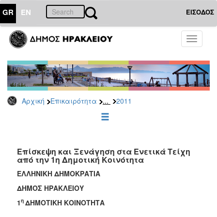
GR
EN
ΕΙΣΟΔΟΣ
ΕΠΙΚΑΙΡΟΤΗΤΑ
Toggle
navigati
Δελτία
Τύπου
Αρχείο
2026
...
Αρχική
Επικαιρότητα
2011
2025
2024
2023
2022
Επίσκεψη και Ξενάγηση στα Ενετικά Τείχη
από την 1η Δημοτική Κοινότητα
2021
ΕΛΛΗΝΙΚΗ ΔΗΜΟΚΡΑΤΙΑ
2020
ΔΗΜΟΣ ΗΡΑΚΛΕΙΟΥ
2019
η
1
ΔΗΜΟΤΙΚΗ ΚΟΙΝΟΤΗΤΑ
2018