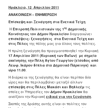
2017
Ηράκλειο, 1
2
Απριλίου 2011
2016
ΑΝΑΚΟΙΝΩΣΗ – ΕΝΗΜΕΡΩΣΗ
2015
Επίσκεψη και Ξενάγηση στα Ενετικά Τείχη
2013
ης
Η
Επιτροπή Πολιτιστικών της 1
Δημοτικής
2012
Κοινότητας του Δήμου Ηρακλείου
διοργανώνει
επισκέψεις- ξεναγήσεις στα Ενετικά Τείχη και
2011
στις Πύλες
της πόλης μας για όλους τους πολίτες.
2010
Η πρώτη ξενάγηση θα πραγματοποιηθεί την Κυριακή
2006
17 Απριλίου 2011 (Κυριακή των Βαΐων) με σημείο
εκκίνησης την Πύλη Αγίου Γεωργίου (είσοδος από
Λεωφ. Ικάρου δίπλα στο Δημοτικό Πάρκινγκ) και
ώρα 11.00
.
Η διάρκεια της ξενάγησης θα είναι περίπου δύο
ΔΗΜΟΤΗΣ
ώρες και θα περιλαμβάνει μεταξύ άλλων
επίσκεψη στις Πύλες Μακάσι και Βηθλεέμ
τις
ΕΠΙΣΚΕΠΤΗΣ
οποίες οι Υπηρεσίες του
Δήμου Ηρακλείου
θα
ανοίξουν την Κυριακή
ειδικά για την ξενάγηση
.
ΗΡΑΚΛΕΙΟ
ΓΙΑ...
Σκοπός της δράσης αυτής είναι οι πολίτες του