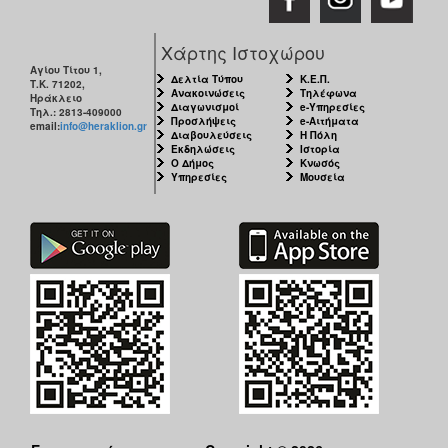
Χάρτης Ιστοχώρου
Αγίου Τίτου 1,
Δελτία Τύπου
Κ.Ε.Π.
Τ.Κ. 71202,
Ανακοινώσεις
Τηλέφωνα
Ηράκλειο
Διαγωνισμοί
e-Υπηρεσίες
Τηλ.: 2813-409000
Προσλήψεις
e-Αιτήματα
email:
info@heraklion.gr
Διαβουλεύσεις
Η Πόλη
Εκδηλώσεις
Ιστορία
Ο Δήμος
Κνωσός
Υπηρεσίες
Μουσεία