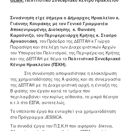
2017
2016
Συνάντηση είχε σήμερα ο Δήμαρχος Ηρακλείου κ.
2015
Γιάννης Κουράκης με τον Γενικό Γραμματέα
Αποκεντρωμένης Διοίκησης κ. Θανάση
2013
Καρούντζο, τον Περιφερειάρχη Κρήτης κ. Σταύρο
2012
Αρναουτάκη
, τον Πρόεδρο της ΔΕΠΤΑΗ κ Γιώργο
Παρασύρη και στελέχη των Διαχειριστικών Αρχών
2011
του Υπουργείου Πολιτισμού, της Περιφέρειας Κρήτης
2010
και της ΔΕΠΤΑΗ με θέμα το
Πολιτιστικό Συνεδριακό
Κέντρο Ηρακλείου (ΠΣΚΗ).
2006
Στη συνάντηση αποφασίστηκε η ολοκλήρωση
της χρηματοδότησης της Α φάσης και σε συνεργασία
της ΔΕΠΤΑΗ με τη Διαχειριστική αρχή, η ένταξη της
Β φάσης του έργου κατά το τμήμα που
ΔΗΜΟΤΗΣ
περιλαμβάνει την κυρίως αίθουσα, το μικρό θέατρο
κ.τ.λ στο ΕΣΠΑ, αυτοτελώς.
ΕΠΙΣΚΕΠΤΗΣ
Το υπόλοιπο έργο θα ενταχθεί για χρηματοδότηση
στο Πρόγραμμα JESSICA.
ΗΡΑΚΛΕΙΟ
ΓΙΑ...
Τα συνοδά έργα του Π.Σ.Κ.Η που αφορούν δίκτυα,