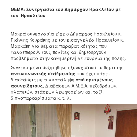
2017
ΘΕΜΑ: Συνεργασία του Δημάρχου Ηρακλείου με
2016
τον Ηρακλείου
2015
2013
Μακρά συνεργασία είχε ο Δήμαρχος Ηρακλείου κ.
Γιάννης Κουράκης με τον εισαγγελέα Ηρακλείου κ.
2012
Μαρκάκη για θέματα παραβατικότητας που
2011
ταλαιπωρούν τους πολίτες και δημιουργούν
προβλήματα στην καθημερινή λειτουργία της πόλης.
2010
Συγκεκριμένα συζητήθηκε εξονυχιστικά το θέμα της
2006
αντικοινωνικής στάθμευσης
που έχει πάρει
διαστάσεις με την κατάληψη
από ορισμένους
ασυνείδητους
, Διαβάσεων Α.Μ.Ε.Α, πεζοδρόμων,
πλατειών, στάσεων λεωφορείων και ταξί,
διπλοπαρκαρίσματα κ. τ. λ.
ΔΗΜΟΤΗΣ
ΕΠΙΣΚΕΠΤΗΣ
ΗΡΑΚΛΕΙΟ
ΓΙΑ...