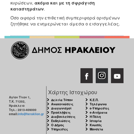
κυρώσεων,
ακόμα και με τη σφράγιση
καταστημάτων
.
Όσο αφορά την επιθετική συμπεριφορά ορισμένων
ζητήθηκε να ενημερώνεται άμεσα o εισαγγελέας.
Χάρτης Ιστοχώρου
Αγίου Τίτου 1,
Δελτία Τύπου
Κ.Ε.Π.
Τ.Κ. 71202,
Ανακοινώσεις
Τηλέφωνα
Ηράκλειο
Διαγωνισμοί
e-Υπηρεσίες
Τηλ.: 2813-409000
Προσλήψεις
e-Αιτήματα
email:
info@heraklion.gr
Διαβουλεύσεις
Η Πόλη
Εκδηλώσεις
Ιστορία
Ο Δήμος
Κνωσός
Υπηρεσίες
Μουσεία