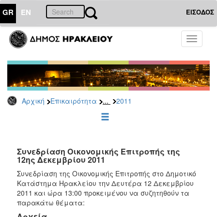
GR
EN
ΕΙΣΟΔΟΣ
ΕΠΙΚΑΙΡΟΤΗΤΑ
Toggle
navigati
Δελτία
Τύπου
Αρχείο
2026
...
Αρχική
Επικαιρότητα
2011
2025
2024
2023
2022
Συνεδρίαση Οικονομικής Επιτροπής της
12ης Δεκεμβρίου 2011
2021
Συνεδρίαση της Οικονομικής Επιτροπής στο Δημοτικό
2020
Κατάστημα Ηρακλείου την Δευτέρα 12 Δεκεμβρίου
2011 και ώρα 13:00 προκειμένου να συζητηθούν τα
2019
παρακάτω θέματα:
2018
Αρχεία