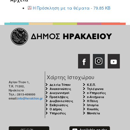
2017
Η Πρόσκληση με τα θέματα - 79.85 KB
2016
2015
2013
2012
2011
2010
2006
Χάρτης Ιστοχώρου
Αγίου Τίτου 1,
Δελτία Τύπου
Κ.Ε.Π.
Τ.Κ. 71202,
Ανακοινώσεις
Τηλέφωνα
Ηράκλειο
ΔΗΜΟΤΗΣ
Διαγωνισμοί
e-Υπηρεσίες
Τηλ.: 2813-409000
Προσλήψεις
e-Αιτήματα
email:
info@heraklion.gr
Διαβουλεύσεις
Η Πόλη
Εκδηλώσεις
Ιστορία
ΕΠΙΣΚΕΠΤΗΣ
Ο Δήμος
Κνωσός
Υπηρεσίες
Μουσεία
ΗΡΑΚΛΕΙΟ
ΓΙΑ...