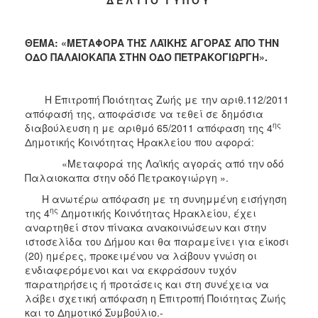
2017
2016
ΘΕΜΑ: «ΜΕΤΑΦΟΡΑ ΤΗΣ ΛΑΪΚΗΣ ΑΓΟΡΑΣ ΑΠΟ ΤΗΝ
2015
ΟΔΟ ΠΑΛΑΙΟΚΑΠΑ ΣΤΗΝ ΟΔΟ ΠΕΤΡΑΚΟΓΙΩΡΓΗ».
2013
2012
Η Επιτροπή Ποιότητας Ζωής με την αριθ.112/2011
απόφασή της, αποφάσισε να τεθεί σε δημόσια
2011
ης
διαβούλευση η με αριθμό 65/2011 απόφαση της 4
2010
Δημοτικής Κοινότητας Ηρακλείου που αφορά:
2006
«Μεταφορά της Λαϊκής αγοράς από την οδό
Παλαιοκαπα στην οδό Πετρακογιώργη ».
H ανωτέρω απόφαση με τη συνημμένη εισήγηση
ης
της 4
Δημοτικής Κοινότητας Ηρακλείου, έχει
αναρτηθεί στον πίνακα ανακοινώσεων και στην
ΔΗΜΟΤΗΣ
ιστοσελίδα του Δήμου και θα παραμείνει για είκοσι
(20) ημέρες, προκειμένου να λάβουν γνώση οι
ΕΠΙΣΚΕΠΤΗΣ
ενδιαφερόμενοι και να εκφράσουν τυχόν
παρατηρήσεις ή προτάσεις και στη συνέχεια να
ΗΡΑΚΛΕΙΟ
λάβει σχετική απόφαση η Επιτροπή Ποιότητας Ζωής
ΓΙΑ...
και το Δημοτικό Συμβούλιο.-