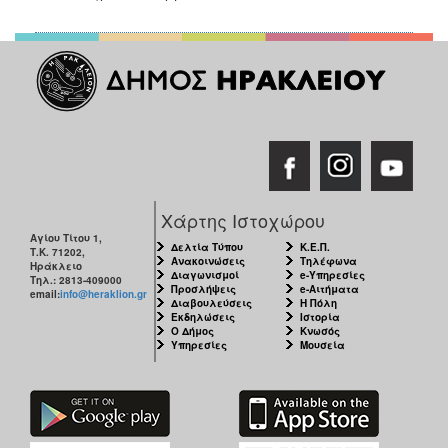
Χάρτης Ιστοχώρου
Αγίου Τίτου 1,
Δελτία Τύπου
Κ.Ε.Π.
Τ.Κ. 71202,
Ανακοινώσεις
Τηλέφωνα
Ηράκλειο
Διαγωνισμοί
e-Υπηρεσίες
Τηλ.: 2813-409000
Προσλήψεις
e-Αιτήματα
email:
info@heraklion.gr
Διαβουλεύσεις
Η Πόλη
Εκδηλώσεις
Ιστορία
Ο Δήμος
Κνωσός
Υπηρεσίες
Μουσεία