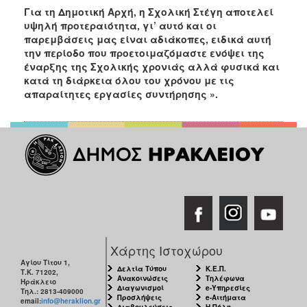
Για τη Δημοτική Αρχή, η Σχολική Στέγη αποτελεί
υψηλή προτεραιότητα, γι’ αυτό και οι
παρεμβάσεις μας είναι αδιάκοπες, ειδικά αυτή
την περίοδο που προετοιμαζόμαστε ενόψει της
έναρξης της Σχολικής χρονιάς αλλά φυσικά και
κατά τη διάρκεια όλου του χρόνου με τις
απαραίτητες εργασίες συντήρησης ».
Χάρτης Ιστοχώρου
Αγίου Τίτου 1,
Δελτία Τύπου
Κ.Ε.Π.
Τ.Κ. 71202,
Ανακοινώσεις
Τηλέφωνα
Ηράκλειο
Διαγωνισμοί
e-Υπηρεσίες
Τηλ.: 2813-409000
Προσλήψεις
e-Αιτήματα
email:
info@heraklion.gr
Διαβουλεύσεις
Η Πόλη