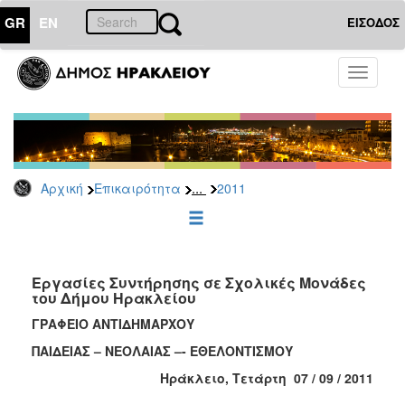
GR
EN
ΕΙΣΟΔΟΣ
ΕΠΙΚΑΙΡΟΤΗΤΑ
Toggle
navigati
Δελτία
Τύπου
Αρχείο
2026
...
Αρχική
Επικαιρότητα
2011
2025
2024
2023
2022
Εργασίες Συντήρησης σε Σχολικές Μονάδες
του Δήμου Ηρακλείου
2021
ΓΡΑΦΕΙΟ ΑΝΤΙΔΗΜΑΡΧΟΥ
2020
ΠΑΙΔΕΙΑΣ – ΝΕΟΛΑΙΑΣ –- ΕΘΕΛΟΝΤΙΣΜΟΥ
2019
Ηράκλειο, Τετάρτη 07 / 09 / 2011
2018