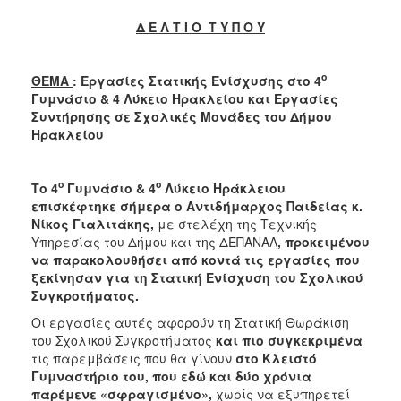
2017
Δ Ε Λ Τ Ι Ο Τ Υ Π Ο Υ
2016
2015
ο
ΘΕΜΑ
: Εργασίες Στατικής Ενίσχυσης στο 4
2013
Γυμνάσιο & 4 Λύκειο Ηρακλείου και Εργασίες
Συντήρησης σε Σχολικές Μονάδες του Δήμου
2012
Ηρακλείου
2011
2010
ο
ο
Το 4
Γυμνάσιο & 4
Λύκειο Ηράκλειου
2006
επισκέφτηκε σήμερα ο Αντιδήμαρχος Παιδείας κ.
Νίκος Γιαλιτάκης,
με στελέχη της Τεχνικής
Υπηρεσίας του Δήμου και της ΔΕΠΑΝΑΛ
, προκειμένου
να παρακολουθήσει από κοντά τις εργασίες που
ξεκίνησαν για τη Στατική Ενίσχυση του Σχολικού
ΔΗΜΟΤΗΣ
Συγκροτήματος.
Οι εργασίες αυτές αφορούν τη Στατική Θωράκιση
ΕΠΙΣΚΕΠΤΗΣ
του Σχολικού Συγκροτήματος
και πιο συγκεκριμένα
τις παρεμβάσεις που θα γίνουν
στο Κλειστό
ΗΡΑΚΛΕΙΟ
Γυμναστήριο του, που εδώ και δύο χρόνια
ΓΙΑ...
παρέμενε «σφραγισμένο»,
χωρίς να εξυπηρετεί