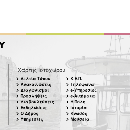
Χάρτης Ιστοχώρου
Δελτία Τύπου
Κ.Ε.Π.
Ανακοινώσεις
Τηλέφωνα
Διαγωνισμοί
e-Υπηρεσίες
Προσλήψεις
e-Αιτήματα
Διαβουλεύσεις
Η Πόλη
Εκδηλώσεις
Ιστορία
Ο Δήμος
Κνωσός
Υπηρεσίες
Μουσεία