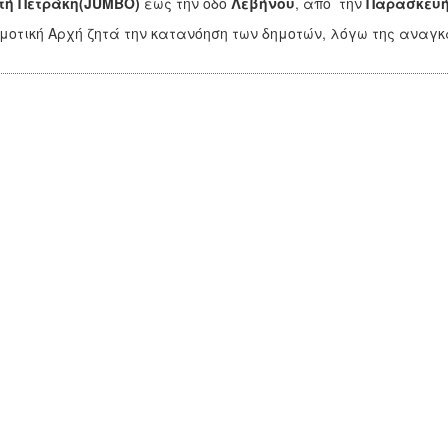
ή Πετράκη(
JUMBO
)
έως την οδό
Λεβήνου
, από την
Παρασκευή
μοτική Αρχή ζητά την κατανόηση των δημοτών, λόγω της ανα