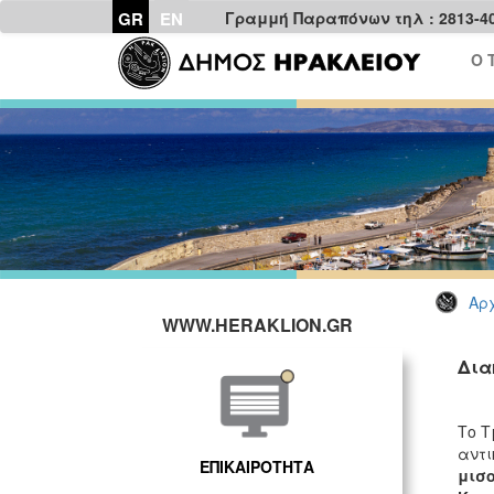
GR
EN
Γραμμή Παραπόνων τηλ : 2813-4
Ο 
Αρχ
WWW.HERAKLION.GR
Δια
Το Τ
αντι
ΕΠΙΚΑΙΡΟΤΗΤΑ
μισ