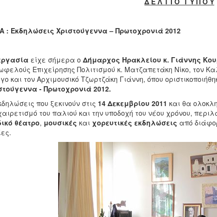
Δ Ε Λ Τ Ι Ο Τ Υ Π Ο Υ
Α : Εκδηλώσεις Χριστούγεννα – Πρωτοχρονιά 2012
εργασία
είχε σήμερα ο
Δήμαρχος Ηρακλείου κ. Γιάννης Κο
ωφελούς Επιχείρησης Πολιτισμού κ. Ματζαπετάκη Νίκο, τον Καλ
γο και τον Αρχιμουσικό Τζωρτζάκη Γιάννη, όπου οριστικοποιήθη
τούγεννα - Πρωτοχρονιά 2012.
κδηλώσεις που ξεκινούν στις
14 Δεκεμβρίου 2011
και θα ολοκλ
αιρετισμό του παλιού και την υποδοχή του νέου χρόνου, περι
ικό θέατρο
,
μουσικές
και
χορευτικές εκδηλώσεις
από διάφο
ίες.