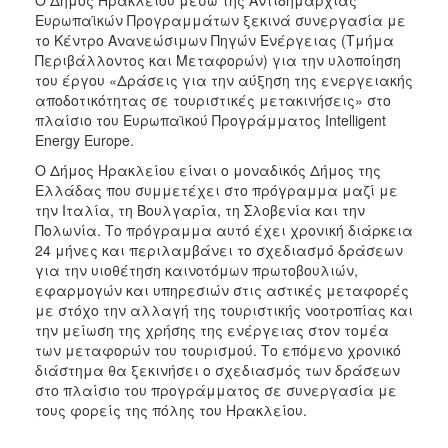
2017
Ευρωπαϊκών Προγραμμάτων ξεκινά συνεργασία με
το Κέντρο Ανανεώσιμων Πηγών Ενέργειας (Τμήμα
2016
Περιβάλλοντος και Μεταφορών) για την υλοποίηση
2015
του έργου «Δράσεις για την αύξηση της ενεργειακής
αποδοτικότητας σε τουριστικές μετακινήσεις» στο
2013
πλαίσιο του Ευρωπαϊκού Προγράμματος Intelligent
2012
Energy Europe.
2011
Ο Δήμος Ηρακλείου είναι ο μοναδικός Δήμος της
Ελλάδας που συμμετέχει στο πρόγραμμα μαζί με
2010
την Ιταλία, τη Βουλγαρία, τη Σλοβενία και την
2006
Πολωνία. Το πρόγραμμα αυτό έχει χρονική διάρκεια
24 μήνες και περιλαμβάνει το σχεδιασμό δράσεων
για την υιοθέτηση καινοτόμων πρωτοβουλιών,
εφαρμογών και υπηρεσιών στις αστικές μεταφορές
με στόχο την αλλαγή της τουριστικής νοοτροπίας και
ΔΗΜΟΤΗΣ
την μείωση της χρήσης της ενέργειας στον τομέα
των μεταφορών του τουρισμού. Το επόμενο χρονικό
ΕΠΙΣΚΕΠΤΗΣ
διάστημα θα ξεκινήσει ο σχεδιασμός των δράσεων
στο πλαίσιο του προγράμματος σε συνεργασία με
τους φορείς της πόλης του Ηρακλείου.
ΗΡΑΚΛΕΙΟ
ΓΙΑ...