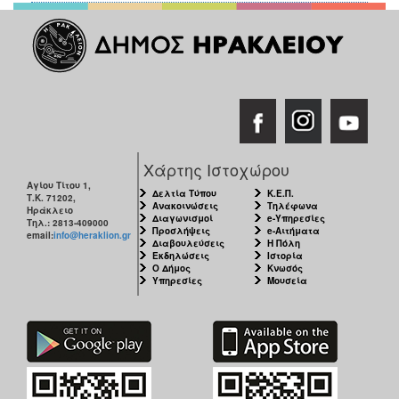
Χάρτης Ιστοχώρου
Αγίου Τίτου 1,
Δελτία Τύπου
Κ.Ε.Π.
Τ.Κ. 71202,
Ανακοινώσεις
Τηλέφωνα
Ηράκλειο
Διαγωνισμοί
e-Υπηρεσίες
Τηλ.: 2813-409000
Προσλήψεις
e-Αιτήματα
email:
info@heraklion.gr
Διαβουλεύσεις
Η Πόλη
Εκδηλώσεις
Ιστορία
Ο Δήμος
Κνωσός
Υπηρεσίες
Μουσεία