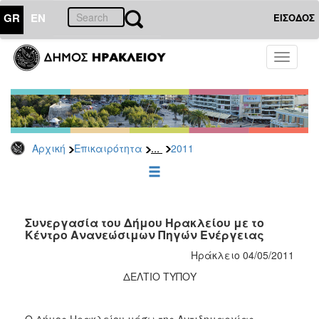
GR
EN
ΕΙΣΟΔΟΣ
ΕΠΙΚΑΙΡΟΤΗΤΑ
Toggle
navigati
Δελτία
Τύπου
Αρχείο
2026
...
Αρχική
Επικαιρότητα
2011
2025
2024
2023
2022
Συνεργασία του Δήμου Ηρακλείου με το
Κέντρο Ανανεώσιμων Πηγών Ενέργειας
2021
Ηράκλειο 04/05/2011
2020
ΔΕΛΤΙΟ ΤΥΠΟΥ
2019
2018
Ο Δήμος Ηρακλείου μέσω της Αντιδημαρχίας