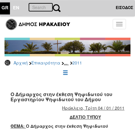
GR
EN
ΕΙΣΟΔΟΣ
ΕΠΙΚΑΙΡΟΤΗΤΑ
Toggle
navigati
Δελτία
Τύπου
Αρχείο
2026
...
Αρχική
Επικαιρότητα
2011
2025
2024
2023
2022
Ο Δήμαρχος στην έκθεση Ψηφιδωτού του
Εργαστηρίου Ψηφιδωτού του Δήμου
2021
Ηράκλειο, Τρίτη 04 / 01 / 2011
2020
ΔΕΛΤΙΟ ΤΥΠΟΥ
2019
ΘΕΜΑ:
Ο Δήμαρχος στην έκθεση Ψηφιδωτού
2018