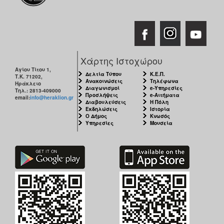
Χάρτης Ιστοχώρου
Αγίου Τίτου 1,
Δελτία Τύπου
Κ.Ε.Π.
Τ.Κ. 71202,
Ανακοινώσεις
Τηλέφωνα
Ηράκλειο
Διαγωνισμοί
e-Υπηρεσίες
Τηλ.: 2813-409000
Προσλήψεις
e-Αιτήματα
email:
info@heraklion.gr
Διαβουλεύσεις
Η Πόλη
Εκδηλώσεις
Ιστορία
Ο Δήμος
Κνωσός
Υπηρεσίες
Μουσεία