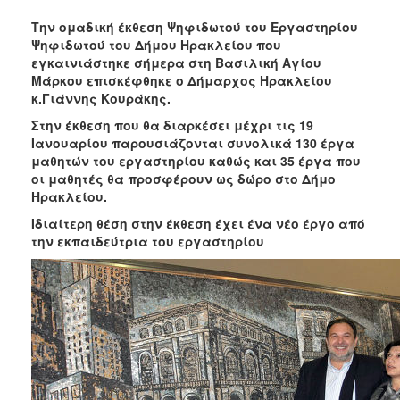
2017
Την ομαδική έκθεση Ψηφιδωτού του Εργαστηρίου
2016
Ψηφιδωτού του Δήμου Ηρακλείου που
εγκαινιάστηκε σήμερα στη Βασιλική Αγίου
2015
Μάρκου επισκέφθηκε ο Δήμαρχος Ηρακλείου
2013
κ.Γιάννης Κουράκης.
2012
Στην έκθεση που θα διαρκέσει μέχρι τις 19
Ιανουαρίου παρουσιάζονται συνολικά 130 έργα
2011
μαθητών του εργαστηρίου καθώς και 35 έργα που
2010
οι μαθητές θα προσφέρουν ως δώρο στο Δήμο
Ηρακλείου.
2006
Ιδιαίτερη θέση στην έκθεση έχει ένα νέο έργο από
την εκπαιδεύτρια του εργαστηρίου
ΔΗΜΟΤΗΣ
ΕΠΙΣΚΕΠΤΗΣ
ΗΡΑΚΛΕΙΟ
ΓΙΑ...