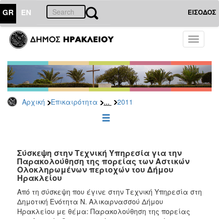
GR
EN
ΕΙΣΟΔΟΣ
ΕΠΙΚΑΙΡΟΤΗΤΑ
Toggle
navigati
Δελτία
Τύπου
Αρχείο
2026
...
Αρχική
Επικαιρότητα
2011
2025
2024
2023
2022
Σύσκεψη στην Τεχνική Υπηρεσία για την
Παρακολούθηση της πορείας των Αστικών
2021
Ολοκληρωμένων περιοχών του Δήμου
Ηρακλείου
2020
Από τη σύσκεψη που έγινε στην Τεχνική Υπηρεσία στη
2019
Δημοτική Ενότητα Ν. Αλικαρνασσού Δήμου
2018
Ηρακλείου με θέμα: Παρακολούθηση της πορείας