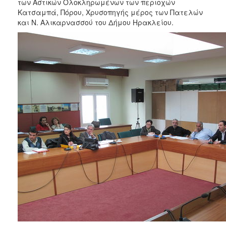
των Αστικών Ολοκληρωμένων των περιοχών
2017
Κατσαμπά, Πόρου, Χρυσοπηγής μέρος των Πατελών
2016
και Ν. Αλικαρνασσού του Δήμου Ηρακλείου.
2015
2013
2012
2011
2010
2006
ΔΗΜΟΤΗΣ
ΕΠΙΣΚΕΠΤΗΣ
ΗΡΑΚΛΕΙΟ
ΓΙΑ...