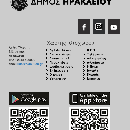
Χάρτης Ιστοχώρου
Αγίου Τίτου 1,
Δελτία Τύπου
Κ.Ε.Π.
Τ.Κ. 71202,
Ανακοινώσεις
Τηλέφωνα
Ηράκλειο
Διαγωνισμοί
e-Υπηρεσίες
Τηλ.: 2813-409000
Προσλήψεις
e-Αιτήματα
email:
info@heraklion.gr
Διαβουλεύσεις
Η Πόλη
Εκδηλώσεις
Ιστορία
Ο Δήμος
Κνωσός
Υπηρεσίες
Μουσεία