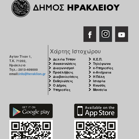
Χάρτης Ιστοχώρου
Αγίου Τίτου 1,
Δελτία Τύπου
Κ.Ε.Π.
Τ.Κ. 71202,
Ανακοινώσεις
Τηλέφωνα
Ηράκλειο
Διαγωνισμοί
e-Υπηρεσίες
Τηλ.: 2813-409000
Προσλήψεις
e-Αιτήματα
email:
info@heraklion.gr
Διαβουλεύσεις
Η Πόλη
Εκδηλώσεις
Ιστορία
Ο Δήμος
Κνωσός
Υπηρεσίες
Μουσεία