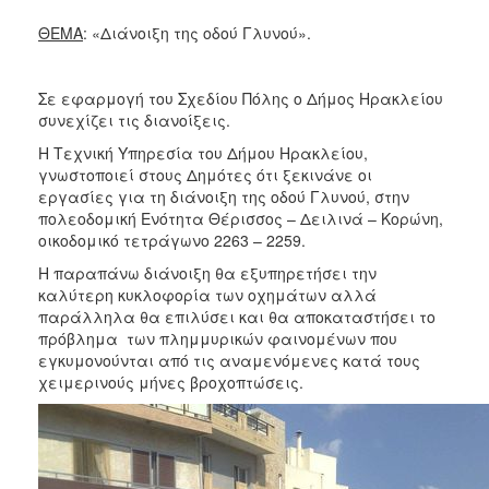
2017
ΘΕΜΑ
: «Διάνοιξη της οδού Γλυνού».
2016
2015
Σε εφαρμογή του Σχεδίου Πόλης ο Δήμος Ηρακλείου
2013
συνεχίζει τις διανοίξεις.
2012
Η Τεχνική Υπηρεσία του Δήμου Ηρακλείου,
γνωστοποιεί στους Δημότες ότι ξεκινάνε οι
2011
εργασίες για τη διάνοιξη της οδού Γλυνού, στην
2010
πολεοδομική Ενότητα Θέρισσος – Δειλινά – Κορώνη,
οικοδομικό τετράγωνο 2263 – 2259.
2006
Η παραπάνω διάνοιξη θα εξυπηρετήσει την
καλύτερη κυκλοφορία των οχημάτων αλλά
παράλληλα θα επιλύσει και θα αποκαταστήσει το
πρόβλημα των πλημμυρικών φαινομένων που
ΔΗΜΟΤΗΣ
εγκυμονούνται από τις αναμενόμενες κατά τους
χειμερινούς μήνες βροχοπτώσεις.
ΕΠΙΣΚΕΠΤΗΣ
ΗΡΑΚΛΕΙΟ
ΓΙΑ...