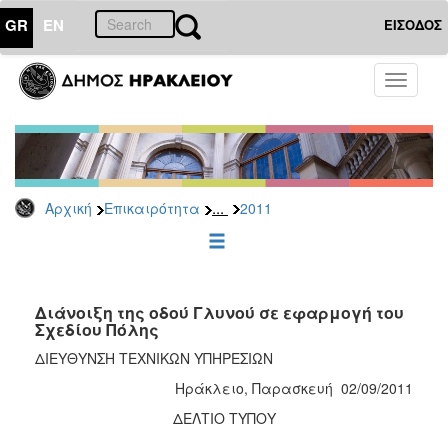
GR
EN
ΕΙΣΟΔΟΣ
ΕΠΙΚΑΙΡΟΤΗΤΑ
Toggle
navigati
Δελτία
Τύπου
Αρχείο
2026
...
Αρχική
Επικαιρότητα
2011
2025
2024
2023
2022
Διάνοιξη της οδού Γλυνού σε εφαρμογή του
Σχεδίου Πόλης
2021
ΔΙΕΥΘΥΝΣΗ ΤΕΧΝΙΚΩΝ ΥΠΗΡΕΣΙΩΝ
2020
Ηράκλειο, Παρασκευή 02/09/2011
2019
ΔΕΛΤΙΟ ΤΥΠΟΥ
2018