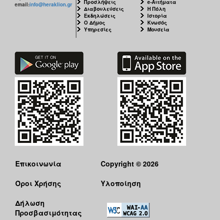
Προσλήψεις
e-Αιτήματα
email:
info@heraklion.gr
Διαβουλεύσεις
Η Πόλη
Εκδηλώσεις
Ιστορία
Ο Δήμος
Κνωσός
Υπηρεσίες
Μουσεία
Επικοινωνία
Copyright © 2026
Όροι Χρήσης
Υλοποίηση
Δήλωση
Προσβασιμότητας