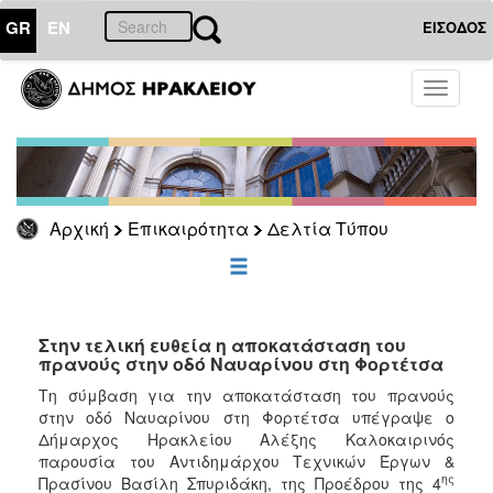
GR
EN
ΕΙΣΟΔΟΣ
ΕΠΙΚΑΙΡΟΤΗΤΑ
Toggle
navigati
Δελτία
Τύπου
Αρχείο
Αρχική
Επικαιρότητα
Δελτία Τύπου
ΔΗΜΟΤΗΣ
ΕΠΙΣΚΕΠΤΗΣ
Στην τελική ευθεία η αποκατάσταση του
πρανούς στην οδό Ναυαρίνου στη Φορτέτσα
ΗΡΑΚΛΕΙΟ
Τη σύμβαση για την αποκατάσταση του πρανούς
ΓΙΑ...
στην οδό Ναυαρίνου στη Φορτέτσα υπέγραψε ο
Δήμαρχος Ηρακλείου Αλέξης Καλοκαιρινός
παρουσία του Αντιδημάρχου Τεχνικών Έργων &
ης
Πρασίνου Βασίλη Σπυριδάκη, της Προέδρου της 4