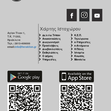
Χάρτης Ιστοχώρου
Αγίου Τίτου 1,
Δελτία Τύπου
Κ.Ε.Π.
Τ.Κ. 71202,
Ανακοινώσεις
Τηλέφωνα
Ηράκλειο
Διαγωνισμοί
e-Υπηρεσίες
Τηλ.: 2813-409000
Προσλήψεις
e-Αιτήματα
email:
info@heraklion.gr
Διαβουλεύσεις
Η Πόλη
Εκδηλώσεις
Ιστορία
Ο Δήμος
Κνωσός
Υπηρεσίες
Μουσεία