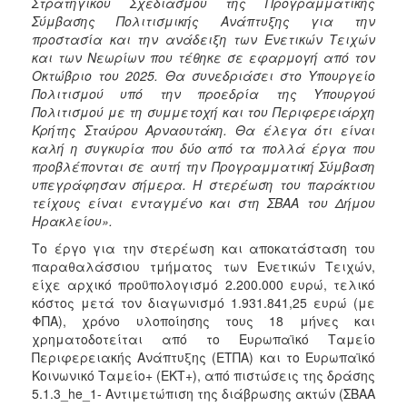
Στρατηγικού Σχεδιασμού της Προγραμματικής
Σύμβασης Πολιτισμικής Ανάπτυξης για την
προστασία και την ανάδειξη των Ενετικών Τειχών
και των Νεωρίων που τέθηκε σε εφαρμογή από τον
Οκτώβριο του 2025. Θα συνεδριάσει στο Υπουργείο
Πολιτισμού υπό την προεδρία της Υπουργού
Πολιτισμού με τη συμμετοχή και του Περιφερειάρχη
Κρήτης Σταύρου Αρναουτάκη. Θα έλεγα ότι είναι
καλή η συγκυρία που δύο από τα πολλά έργα που
προβλέπονται σε αυτή την Προγραμματική Σύμβαση
υπεγράφησαν σήμερα. Η στερέωση του παράκτιου
τείχους είναι ενταγμένο και στη ΣΒΑΑ του Δήμου
Ηρακλείου».
Το έργο για την στερέωση και αποκατάσταση του
παραθαλάσσιου τμήματος των Ενετικών Τειχών,
είχε αρχικό προϋπολογισμό 2.200.000 ευρώ, τελικό
κόστος μετά τον διαγωνισμό 1.931.841,25 ευρώ (με
ΦΠΑ), χρόνο υλοποίησης τους 18 μήνες και
χρηματοδοτείται από το Ευρωπαϊκό Ταμείο
Περιφερειακής Ανάπτυξης (ΕΤΠΑ) και το Ευρωπαϊκό
Κοινωνικό Ταμείο+ (ΕΚΤ+), από πιστώσεις της δράσης
5.1.3_he_1- Αντιμετώπιση της διάβρωσης ακτών (ΣΒΑΑ