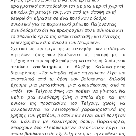
πραγματικά συναρθρώνονται με μια μερική χωρική
επικάλυψη μεταξύ τους, και από την άποψη αυτή
θεωρώ ότι είμαστε σε ένα πολύ καλό δρόμο
συνολικά για το παραλιακό μέτωπο. Παίρνοντας
σαν δεδομένο ότι θα προκηρυχθεί πολύ σύντομα και
το σπουδαίο έργο της αποκατάστασης και ένταξης
νέων χρήσεων στο σύνολο των Νεωρίων».
Σχετικά με την έργο της μετακίνησης των τεσσάρων
γηπέδων τένις που βρίσκονται σε επαφή με το
Τείχος και την προβλεπόμενη κατασκευή λυόμενου
οικίσκου αποδυτηρίων, ο Αλέξης Καλοκαιρινός
διευκρίνισε: «
Τα γήπεδα τένις πηγαίνουν λίγο πιο
ανατολικά από τη θέση που βρίσκονται, δηλαδή
έχουμε μια μετατόπιση, μια απομάκρυνση από το
«πόδι» του Τείχους όπως και πρέπει να γίνεται. Να
μείνει μια ελεύθερη ζώνη η οποία έχει και την
έννοια της προστασίας του Τείχους, χωρίς να
αλλοιώνονται τα λειτουργικά χαρακτηριστικά της
χρήσης των γηπέδων, η οποία θα είναι αυτή που ήταν
και μάλιστα με καλύτερους όρους. Παράλληλα,
υπάρχουν δύο εξειδικευμένα στερεωτικά έργα τα
οποία βρίσκονται σε εξέλιξη εκεί, με την ευθύνη της