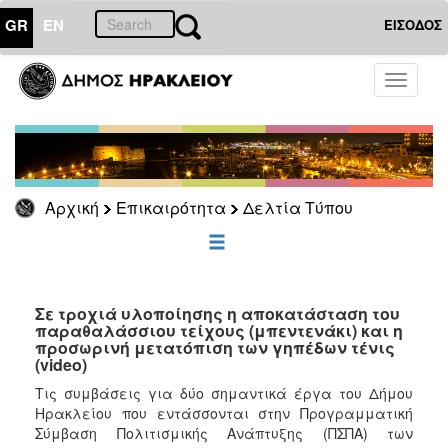
GR
EN
ΕΙΣΟΔΟΣ
ΕΠΙΚΑΙΡΟΤΗΤΑ
Toggle
navigati
Δελτία
Τύπου
Αρχείο
Αρχική
Επικαιρότητα
Δελτία Τύπου
ΔΗΜΟΤΗΣ
ΕΠΙΣΚΕΠΤΗΣ
Σε τροχιά υλοποίησης η αποκατάσταση του
παραθαλάσσιου τείχους (μπεντενάκι) και η
προσωρινή μετατόπιση των γηπέδων τένις
ΗΡΑΚΛΕΙΟ
(video)
ΓΙΑ...
Τις συμβάσεις για δύο σημαντικά έργα του Δήμου
Ηρακλείου που εντάσσονται στην Προγραμματική
Σύμβαση Πολιτισμικής Ανάπτυξης (ΠΣΠΑ) των