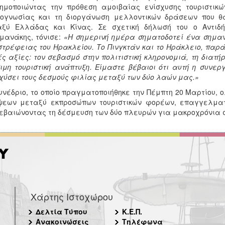
σημοποιώντας την πρόθεση αμοιβαίας ενίσχυσης τουριστικ
νογνωσίας και τη διοργάνωση μελλοντικών δράσεων που θ
αξύ Ελλάδας και Κίνας. Σε σχετική δήλωσή του ο Αντιδή
μανάκης, τόνισε:
«Η σημερινή ημέρα σηματοδοτεί ένα σημαντ
τρέφειας του Ηρακλείου. Το Πινγκτάν και το Ηράκλειο, παρ
ές αξίες: τον σεβασμό στην πολιτιστική κληρονομιά, τη διατή
ιμη τουριστική ανάπτυξη. Είμαστε βέβαιοι ότι αυτή η συν
χύσει τους δεσμούς φιλίας μεταξύ των δύο λαών μας.»
υνέδριο, το οποίο πραγματοποιήθηκε την Πέμπτη 20 Μαρτίου,
ψεων μεταξύ εκπροσώπων τουριστικών φορέων, επαγγελματ
εβαιώνοντας τη δέσμευση των δύο πλευρών για μακροχρόνια 
Χάρτης Ιστοχώρου
Δελτία Τύπου
Κ.Ε.Π.
Ανακοινώσεις
Τηλέφωνα