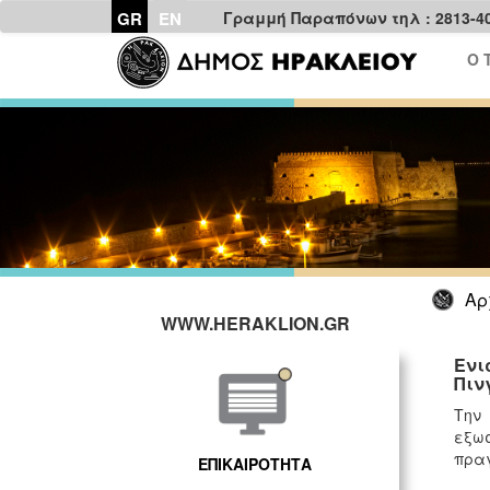
GR
EN
Γραμμή Παραπόνων τηλ : 2813-4
Ο 
Αρ
WWW.HERAKLION.GR
Ενι
Πιν
Την
εξωσ
πραγ
ΕΠΙΚΑΙΡΟΤΗΤΑ