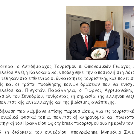
κότερα, ο Αντιδήμαρχος Τουρισμού & Οικονομικών Γιώργο
λείου Αλέξη Καλοκαιρινό, υποδέχθηκε την αποστολή στη Λό
 τέθηκαν στο επίκεντρο οι δυνατότητες τουριστικής και πολιτ
ς και οι τρόποι προώθησης κοινών δράσεων που θα ενισχύ
κλείου και Πινγκτάν. Παράλληλα, ο Γιώργος Αγριμανάκης
σιών του Συνεδρίου, τονίζοντας τη σημασία της ελληνοκινεζ
πολιτιστικής ανταλλαγής και της βιώσιμης ανάπτυξης.
δήλωση περιλάμβανε επίσης παρουσιάσεις για τις τουριστικέ
οναδικά φυσικά τοπία, πολιτιστική κληρονομιά και πρωτοπο
τηγική του Ηρακλείου ως city break προορισμού 365 ημερών τον
ά τη διάρκεια του συνεδρίου, υπογράφηκε Μνημόνιο Συνε