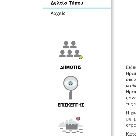
Δελτία Τύπου
Αρχείο
ΔΗΜΟΤΗΣ
Ειδι
Ηρακ
όπου
καθώ
Ηρα
εργα
της 
ΕΠΙΣΚΕΠΤΗΣ
Η εκ
με μ
στρα
Κατ