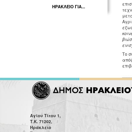
επι
ΗΡΑΚΛΕΙΟ ΓΙΑ...
τεχ
μετ
Αγρι
εξωσ
κοιν
βιώσ
ενισ
Το σ
από
επιβ
Αγίου Τίτου 1,
Τ.Κ. 71202,
Ηράκλειο