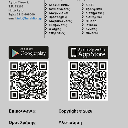
Αγίου Τίτου 1,
Δελτία Τύπου
Κ.Ε.Π.
Τ.Κ. 71202,
Ανακοινώσεις
Τηλέφωνα
Ηράκλειο
Διαγωνισμοί
e-Υπηρεσίες
Τηλ.: 2813-409000
Προσλήψεις
e-Αιτήματα
email:
info@heraklion.gr
Διαβουλεύσεις
Η Πόλη
Εκδηλώσεις
Ιστορία
Ο Δήμος
Κνωσός
Υπηρεσίες
Μουσεία
Επικοινωνία
Copyright © 2026
Όροι Χρήσης
Υλοποίηση