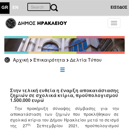
GR
EN
ΕΙΣΟΔΟΣ
ΕΠΙΚΑΙΡΟΤΗΤΑ
Toggle
navigati
Δελτία
Τύπου
Αρχείο
Αρχική
Επικαιρότητα
Δελτία Τύπου
ΔΗΜΟΤΗΣ
ΕΠΙΣΚΕΠΤΗΣ
Στην τελική ευθεία η έναρξη αποκατάστασης
ζημιών σε σχολικά κτίρια, προϋπολογισμού
1.500.000 ευρώ
ΗΡΑΚΛΕΙΟ
ΓΙΑ...
Την προκήρυξη σύναψης σύμβασης για την
αποκατάσταση των ζημιών που προκλήθηκαν σε
σχολικά κτίρια του Δήμου Ηρακλείου μετά το σεισμό
ης
της 27
Σεπτεμβρίου 2021, προϋπολογισμού