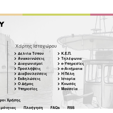
Χάρτης Ιστοχώρου
Δελτία Τύπου
Κ.Ε.Π.
Ανακοινώσεις
Τηλέφωνα
Διαγωνισμοί
e-Υπηρεσίες
Προσλήψεις
e-Αιτήματα
Διαβουλεύσεις
Η Πόλη
Εκδηλώσεις
Ιστορία
Ο Δήμος
Κνωσός
Υπηρεσίες
Μουσεία
ροι Χρήσης
ιμότητας
Πλοήγηση
FAQs
RSS