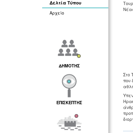
Δελτία Τύπου
Τουρ
Νέας
Αρχείο
ΔΗΜΟΤΗΣ
Στο 
που 
αθλη
Υπεν
Ηρακ
ΕΠΙΣΚΕΠΤΗΣ
άνθρ
προπ
διορ