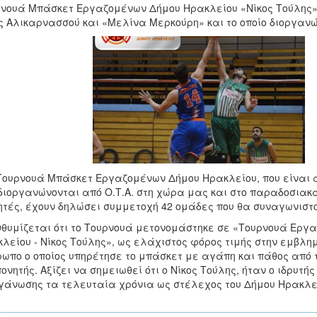
νουά Μπάσκετ Εργαζομένων Δήμου Ηρακλείου «Νίκος Τούλης»
 Αλικαρνασσού και «Μελίνα Μερκούρη» και το οποίο διοργαν
Τουρνουά Μπάσκετ Εργαζομένων Δήμου Ηρακλείου, που είναι
διοργανώνονται από Ο.Τ.Α. στη χώρα μας και στο παραδοσια
τές, έχουν δηλώσει συμμετοχή 42 ομάδες που θα συναγωνιστ
θυμίζεται ότι το Τουρνουά μετονομάστηκε σε «Τουρνουά Ερ
λείου - Νίκος Τούλης», ως ελάχιστος φόρος τιμής στην εμβλη
ωπο ο οποίος υπηρέτησε το μπάσκετ με αγάπη και πάθος από τ
ονητής. Αξίζει να σημειωθεί ότι ο Νίκος Τούλης, ήταν ο ιδρυτή
γάνωσης τα τελευταία χρόνια ως στέλεχος του Δήμου Ηρακλε