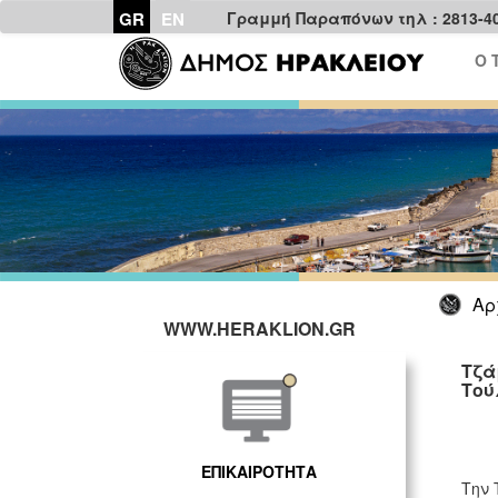
GR
EN
Γραμμή Παραπόνων τηλ : 2813-4
Ο 
Αρ
WWW.HERAKLION.GR
Τζά
Τού
ΕΠΙΚΑΙΡΟΤΗΤΑ
Την 