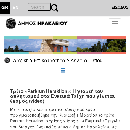
GR
EN
ΕΙΣΟΔΟΣ
ΕΠΙΚΑΙΡΟΤΗΤΑ
Toggle
navigati
Δελτία
Τύπου
Αρχείο
Αρχική
Επικαιρότητα
Δελτία Τύπου
ΔΗΜΟΤΗΣ
ΕΠΙΣΚΕΠΤΗΣ
Τρίτο «Parkrun Heraklion»: Η γιορτή του
αθλητισμού στα Ενετικά Τείχη που γίνεται
θεσμός (video)
ΗΡΑΚΛΕΙΟ
ΓΙΑ...
Με επιτυχία και παρά το τσουχτερό κρύο
πραγματοποιήθηκε την Κυριακή 1 Μαρτίου το τρίτο
Parkrun Heraklion, ο τρίτος γύρος των Ενετικών Τειχών
που διοργανώνει κάθε μήνα ο Δήμος Ηρακλείου, με