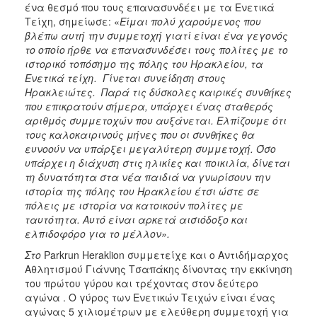
ένα θεσμό που τους επανασυνδέει με τα Ενετικά
Τείχη, σημείωσε: «
Είμαι πολύ χαρούμενος που
βλέπω αυτή την συμμετοχή γιατί είναι ένα γεγονός
το οποίο ήρθε να επανασυνδέσει τους πολίτες με το
ιστορικό τοπόσημο της πόλης του Ηρακλείου, τα
Ενετικά τείχη. Γίνεται συνείδηση στους
Ηρακλειώτες. Παρά τις δύσκολες καιρικές συνθήκες
που επικρατούν σήμερα, υπάρχει ένας σταθερός
αριθμός συμμετοχών που αυξάνεται. Ελπίζουμε ότι
τους καλοκαιρινούς μήνες που οι συνθήκες θα
ευνοούν να υπάρξει μεγαλύτερη συμμετοχή. Όσο
υπάρχει η διάχυση στις ηλικίες και ποικιλία, δίνεται
τη δυνατότητα στα νέα παιδιά να γνωρίσουν την
ιστορία της πόλης του Ηρακλείου έτσι ώστε σε
πόλεις με ιστορία να κατοικούν πολίτες με
ταυτότητα. Αυτό είναι αρκετά αισιόδοξο και
ελπιδοφόρο για το μέλλον».
Στο
Parkrun Heraklion συμμετείχε και ο Αντιδήμαρχος
Αθλητισμού Γιάννης Τσαπάκης δίνοντας την εκκίνηση
του πρώτου γύρου και τρέχοντας στον δεύτερο
αγώνα . Ο γύρος των Ενετικών Τειχών είναι ένας
αγώνας 5 χιλιομέτρων με ελεύθερη συμμετοχή για