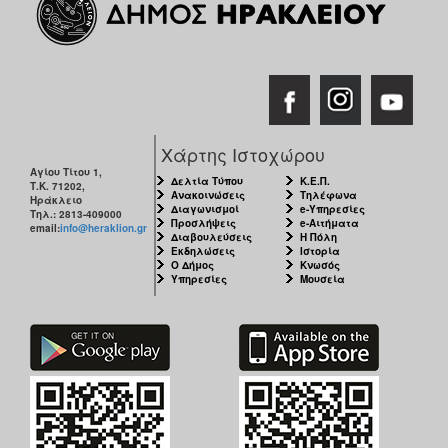
Χάρτης Ιστοχώρου
Αγίου Τίτου 1,
Δελτία Τύπου
Κ.Ε.Π.
Τ.Κ. 71202,
Ανακοινώσεις
Τηλέφωνα
Ηράκλειο
Διαγωνισμοί
e-Υπηρεσίες
Τηλ.: 2813-409000
Προσλήψεις
e-Αιτήματα
email:
info@heraklion.gr
Διαβουλεύσεις
Η Πόλη
Εκδηλώσεις
Ιστορία
Ο Δήμος
Κνωσός
Υπηρεσίες
Μουσεία