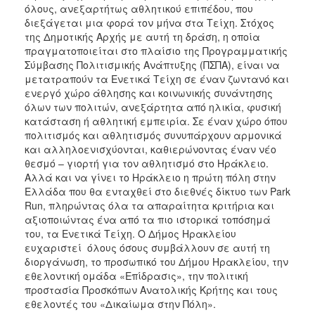
όλους, ανεξαρτήτως αθλητικού επιπέδου, που
διεξάγεται μια φορά τον μήνα στα Τείχη. Στόχος
της Δημοτικής Αρχής με αυτή τη δράση, η οποία
πραγματοποιείται στο πλαίσιο της Προγραμματικής
Σύμβασης Πολιτισμικής Ανάπτυξης (ΠΣΠΑ), είναι να
μετατραπούν τα Ενετικά Τείχη σε έναν ζωντανό και
ενεργό χώρο άθλησης και κοινωνικής συνάντησης
όλων των πολιτών, ανεξάρτητα από ηλικία, φυσική
κατάσταση ή αθλητική εμπειρία. Σε έναν χώρο όπου
πολιτισμός και αθλητισμός συνυπάρχουν αρμονικά
και αλληλοενισχύονται, καθιερώνοντας έναν νέο
θεσμό – γιορτή για τον αθλητισμό στο Ηράκλειο.
Αλλά και να γίνει το Ηράκλειο η πρώτη πόλη στην
Ελλάδα που θα ενταχθεί στο διεθνές δίκτυο των Park
Run, πληρώντας όλα τα απαραίτητα κριτήρια και
αξιοποιώντας ένα από τα πιο ιστορικά τοπόσημά
του, τα Ενετικά Τείχη. Ο Δήμος Ηρακλείου
ευχαριστεί όλους όσους συμβάλλουν σε αυτή τη
διοργάνωση, το προσωπικό του Δήμου Ηρακλείου, την
εθελοντική ομάδα «Επίδρασις», την πολιτική
προστασία Προσκόπων Ανατολικής Κρήτης και τους
εθελοντές του «Δικαίωμα στην Πόλη».