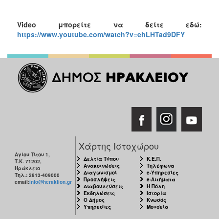
Video
μπορείτε να δείτε εδώ:
https://www.youtube.com/watch?v=ehLHTad9DFY
Χάρτης Ιστοχώρου
Αγίου Τίτου 1,
Δελτία Τύπου
Κ.Ε.Π.
Τ.Κ. 71202,
Ανακοινώσεις
Τηλέφωνα
Ηράκλειο
Διαγωνισμοί
e-Υπηρεσίες
Τηλ.: 2813-409000
Προσλήψεις
e-Αιτήματα
email:
info@heraklion.gr
Διαβουλεύσεις
Η Πόλη
Εκδηλώσεις
Ιστορία
Ο Δήμος
Κνωσός
Υπηρεσίες
Μουσεία