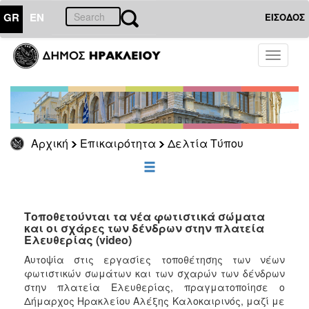
GR
EN
ΕΙΣΟΔΟΣ
ΕΠΙΚΑΙΡΟΤΗΤΑ
Toggle
navigati
Δελτία
Τύπου
Αρχείο
Αρχική
Επικαιρότητα
Δελτία Τύπου
ΔΗΜΟΤΗΣ
ΕΠΙΣΚΕΠΤΗΣ
Τοποθετούνται τα νέα φωτιστικά σώματα
και οι σχάρες των δένδρων στην πλατεία
Ελευθερίας (video)
ΗΡΑΚΛΕΙΟ
ΓΙΑ...
Αυτοψία στις εργασίες τοποθέτησης των νέων
φωτιστικών σωμάτων και των σχαρών των δένδρων
στην πλατεία Ελευθερίας, πραγματοποίησε ο
Δήμαρχος Ηρακλείου Αλέξης Καλοκαιρινός, μαζί με