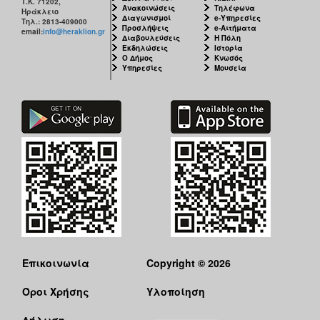
Τ.Κ. 71202,
Ανακοινώσεις
Τηλέφωνα
Ηράκλειο
Διαγωνισμοί
e-Υπηρεσίες
Τηλ.: 2813-409000
Προσλήψεις
e-Αιτήματα
email:
info@heraklion.gr
Διαβουλεύσεις
Η Πόλη
Εκδηλώσεις
Ιστορία
Ο Δήμος
Κνωσός
Υπηρεσίες
Μουσεία
Επικοινωνία
Copyright © 2026
Όροι Χρήσης
Υλοποίηση
Δήλωση