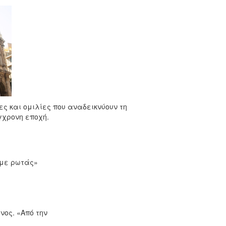
ς και ομιλίες που αναδεικνύουν τη
γχρονη εποχή.
 με ρωτάς»
νος. «Από την