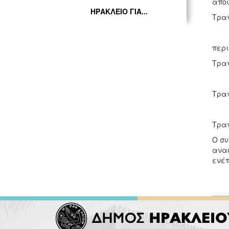
αποφ
ΗΡΑΚΛΕΙΟ ΓΙΑ...
Τραγ
περι
Τραγ
Τραγ
Τραγ
Ο συ
ανασ
ενέπ