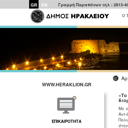
GR
EN
Γραμμή Παραπόνων τηλ : 2813-4
Ο 
Αρ
WWW.HERAKLION.GR
«Το
διο
Με α
Αντι
Πολυ
ΕΠΙΚΑΙΡΟΤΗΤΑ
στην