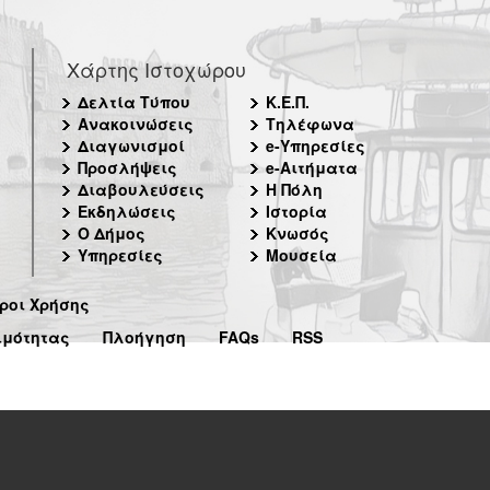
Χάρτης Ιστοχώρου
Δελτία Τύπου
Κ.Ε.Π.
Ανακοινώσεις
Τηλέφωνα
Διαγωνισμοί
e-Υπηρεσίες
Προσλήψεις
e-Αιτήματα
Διαβουλεύσεις
Η Πόλη
Εκδηλώσεις
Ιστορία
Ο Δήμος
Κνωσός
Υπηρεσίες
Μουσεία
ροι Χρήσης
ιμότητας
Πλοήγηση
FAQs
RSS