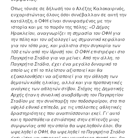
Όπως τόνισε σε δήλωσή του ο Αλέξης Καλοκαιρινός,
ευχαριστώντας όλους όσοι συνέβαλλαν σε αυτή την
κατάληξη, ο ΟΦΗ είναι συνυφασμένος με την
ιστορία και με το παρόν της πόλης:
«Ο Δήμος
Ηρακλείου, αναγνωρίζει τη σημασία του ΟΦΗ για
την πόλη και τον αξιολογεί ως σημαντικό κεφάλαιο
για τον τόπο μας, και μάλιστα στην συγκυρία των
100 ετών από την ίδρυσή του. Ο ΟΦΗ επιστρέφει στο
Παγκρήτιο Στάδιο για να μείνει. Από την άλλη, το
Παγκρήτιο Στάδιο, έχει ένα μεγάλο δυναμικό το
οποίο ως επί το πλείστον αξιοποιεί και θα
εξακολουθήσει να αξιοποιεί για την άθληση των
δημοτών κάθε ηλικίας, αλλά και για προπονητικές
ανάγκες των αθλητών στίβου. Στόχος της Δημοτικής
Αρχής ήταν η συνολική αναβάθμιση του Παγκρητίου
Σταδίου με την συνύπαρξη του ποδοσφαίρου, στο πιο
υψηλό εθνικό επίπεδο, με τις υπόλοιπες αθλητικές
δραστηριότητες που αναπτύσσονται εκεί. Γι’ αυτό
και η προσπάθεια εστιάστηκε στην επίτευξη μιας
συμφωνίας από την οποία θα ωφεληθούν όλοι. Θα
ωφεληθεί ο ΟΦΗ, θα ωφεληθεί το Παγκρήτιο Στάδιο
έτσι ώστε να υπηρετεί τον γενικότερο σκοπό του, θα