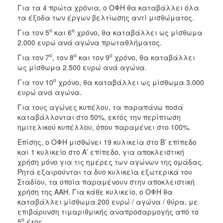
Για τα 4 πρώτα χρόνια, ο ΟΦΗ θα καταβάλλει όλα
τα έξοδα των έργων βελτίωσης αντί μισθώματος.
ο
ο
Για τον 5
και 6
χρόνο, θα καταβάλλει ως μίσθωμα
2.000 ευρώ ανά αγώνα πρωταθλήματος.
ο
ο
ο
Για τον 7
, τον 8
και τον 9
χρόνο, θα καταβάλλει
ως μίσθωμα 2.500 ευρώ ανά αγώνα.
ο
Για τον 10
χρόνο, θα καταβάλλει ως μίσθωμα 3.000
ευρώ ανά αγώνα.
Για τους αγώνες κυπέλου, τα παραπάνω ποσά
καταβάλλονται στο 50%, εκτός την περίπτωση
ημιτελικού κυπέλλου, όπου παραμένει στο 100%.
Επίσης, ο ΟΦΗ μισθώνει 19 κυλικεία στο Β’ επίπεδο
και 1 κυλικείο στο Α’ επίπεδο, για αποκλειστική
χρήση μόνο για τις ημέρες των αγώνων της ομάδας.
Ρητά εξαιρούνται τα δυο κυλικεία εξωτερικά του
Σταδίου, τα οποία παραμένουν στην αποκλειστική
χρήση της ΑΑΗ. Για κάθε κυλικείο, ο ΟΦΗ θα
καταβάλλει μίσθωμα 200 ευρώ / αγώνα / θύρα, με
επιβάρυνση τιμαριθμικής αναπροσαρμογής από το
ο
5
έτος.