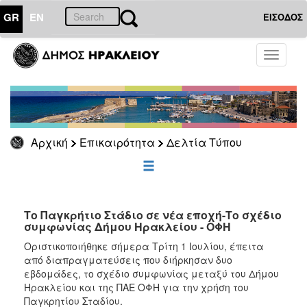
GR
EN
ΕΙΣΟΔΟΣ
ΕΠΙΚΑΙΡΟΤΗΤΑ
Toggle
navigati
Δελτία
Τύπου
Αρχείο
Αρχική
Επικαιρότητα
Δελτία Τύπου
ΔΗΜΟΤΗΣ
ΕΠΙΣΚΕΠΤΗΣ
Το Παγκρήτιο Στάδιο σε νέα εποχή-Το σχέδιο
συμφωνίας Δήμου Ηρακλείου - ΟΦΗ
ΗΡΑΚΛΕΙΟ
Οριστικοποιήθηκε σήμερα Τρίτη 1 Ιουλίου, έπειτα
ΓΙΑ...
από διαπραγματεύσεις που διήρκησαν δυο
εβδομάδες, το σχέδιο συμφωνίας μεταξύ του Δήμου
Ηρακλείου και της ΠΑΕ ΟΦΗ για την χρήση του
Παγκρητίου Σταδίου.