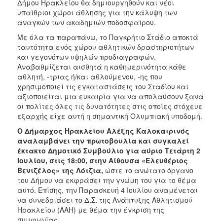
Δήμου Ηρακλείου θα δημιουργηθούν και νέοι
υπαίθριοι χώροι άθλησης για την κάλυψη των
αναγκών των ακαδημιών ποδοσφαίρου.
Με όλα τα παραπάνω, το Παγκρήτιο Στάδιο αποκτά
ταυτότητα ενός χώρου αθλητικών δραστηριοτήτων
και γεγονότων υψηλών προδιαγραφών.
Αναβαθμίζεται αισθητά η καθημερινότητα κάθε
αθλητή, -τριας ή/και αθλούμενου, -ης που
χρησιμοποιεί τις εγκαταστάσεις του Σταδίου και
αξιοποιείται μια ευκαιρία για να απολαύσουν ξανά
οι πολίτες όλες τις δυνατότητες στις οποίες στόχευε
εξαρχής είχε αυτή η σημαντική Ολυμπιακή υποδομή.
Ο Δήμαρχος Ηρακλείου Αλέξης Καλοκαιρινός
αναλαμβάνει την πρωτοβουλία και συγκαλεί
έκτακτο Δημοτικό Συμβούλιο για αύριο Τετάρτη 2
Ιουλίου, στις 18:00, στην Αίθουσα «Ελευθέριος
Βενιζέλος» της Λότζια,
ώστε το ανώτατο όργανο
του Δήμου να εκφράσει την γνώμη του για το θέμα
αυτό. Επίσης, την Παρασκευή 4 Ιουλίου αναμένεται
να συνεδριάσει το Δ.Σ. της Ανάπτυξης Αθλητισμού
Ηρακλείου (ΑΑΗ) με θέμα την έγκριση της
συμφωνίας.