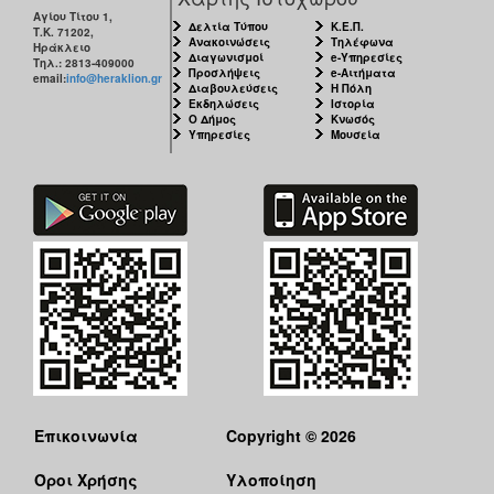
Αγίου Τίτου 1,
Δελτία Τύπου
Κ.Ε.Π.
Τ.Κ. 71202,
Ανακοινώσεις
Τηλέφωνα
Ηράκλειο
Διαγωνισμοί
e-Υπηρεσίες
Τηλ.: 2813-409000
Προσλήψεις
e-Αιτήματα
email:
info@heraklion.gr
Διαβουλεύσεις
Η Πόλη
Εκδηλώσεις
Ιστορία
Ο Δήμος
Κνωσός
Υπηρεσίες
Μουσεία
Επικοινωνία
Copyright © 2026
Όροι Χρήσης
Υλοποίηση