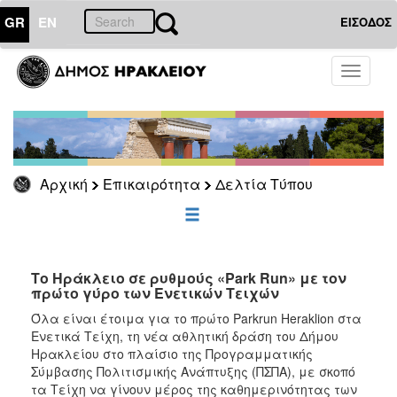
GR
EN
ΕΙΣΟΔΟΣ
ΕΠΙΚΑΙΡΟΤΗΤΑ
Toggle
navigati
Δελτία
Τύπου
Αρχείο
Αρχική
Επικαιρότητα
Δελτία Τύπου
ΔΗΜΟΤΗΣ
ΕΠΙΣΚΕΠΤΗΣ
Το Ηράκλειο σε ρυθμούς «Park Run» με τον
πρώτο γύρο των Ενετικών Τειχών
ΗΡΑΚΛΕΙΟ
Όλα είναι έτοιμα για το πρώτο Parkrun Heraklion στα
ΓΙΑ...
Ενετικά Τείχη, τη νέα αθλητική δράση του Δήμου
Ηρακλείου στο πλαίσιο της Προγραμματικής
Σύμβασης Πολιτισμικής Ανάπτυξης (ΠΣΠΑ), με σκοπό
τα Τείχη να γίνουν μέρος της καθημερινότητας των