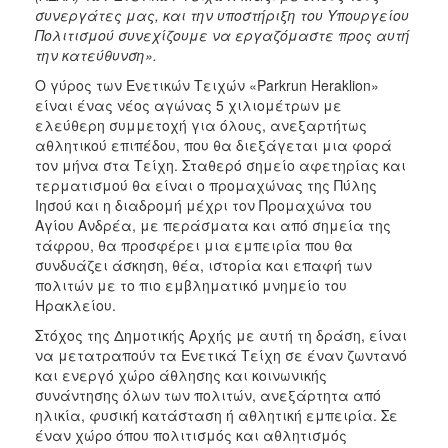
συνεργάτες μας, και την υποστήριξη του Υπουργείου
Πολιτισμού συνεχίζουμε να εργαζόμαστε προς αυτή
την κατεύθυνση».
Ο γύρος των Ενετικών Τειχών «Parkrun Heraklion»
είναι ένας νέος αγώνας 5 χιλιομέτρων με
ελεύθερη συμμετοχή για όλους, ανεξαρτήτως
αθλητικού επιπέδου, που θα διεξάγεται μια φορά
τον μήνα στα Τείχη. Σταθερό σημείο αφετηρίας και
τερματισμού θα είναι ο προμαχώνας της Πύλης
Ιησού και η διαδρομή μέχρι τον Προμαχώνα του
Αγίου Ανδρέα, με περάσματα και από σημεία της
τάφρου, θα προσφέρει μια εμπειρία που θα
συνδυάζει άσκηση, θέα, ιστορία και επαφή των
πολιτών με το πιο εμβληματικό μνημείο του
Ηρακλείου.
Στόχος της Δημοτικής Αρχής με αυτή τη δράση, είναι
να μετατραπούν τα Ενετικά Τείχη σε έναν ζωντανό
και ενεργό χώρο άθλησης και κοινωνικής
συνάντησης όλων των πολιτών, ανεξάρτητα από
ηλικία, φυσική κατάσταση ή αθλητική εμπειρία. Σε
έναν χώρο όπου πολιτισμός και αθλητισμός