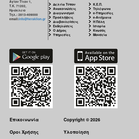
Αγίου Τίτου 1,
Δελτία Τύπου
Κ.Ε.Π.
Τ.Κ. 71202,
Ανακοινώσεις
Τηλέφωνα
Ηράκλειο
Διαγωνισμοί
e-Υπηρεσίες
Τηλ.: 2813-409000
Προσλήψεις
e-Αιτήματα
email:
info@heraklion.gr
Διαβουλεύσεις
Η Πόλη
Εκδηλώσεις
Ιστορία
Ο Δήμος
Κνωσός
Υπηρεσίες
Μουσεία
Επικοινωνία
Copyright © 2026
Όροι Χρήσης
Υλοποίηση