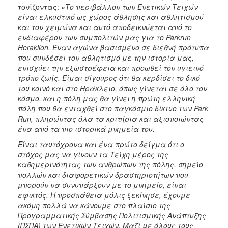
τονίζοντας:
«Το περιβάλλον των Ενετικών Τειχών
είναι ελκυστικό ως χώρος άθλησης και αθλητισμού
και τον χειμώνα και αυτό αποδεικνύεται από το
ενδιαφέρον των συμπολιτών μας για το Parkrun
Heraklion. Έναν αγώνα βασισμένο σε διεθνή πρότυπα
που συνδέσει τον αθλητισμό με την ιστορία μας,
ενισχύει την εξωστρέφεια και προωθεί τον υγιεινό
τρόπο ζωής. Είμαι σίγουρος ότι θα κερδίσει το δικό
του κοινό και στο Ηράκλειο, όπως γίνεται σε όλο τον
κόσμο, και η πόλη μας θα γίνει η πρώτη ελληνική
πόλη που θα ενταχθεί στο παγκόσμιο δίκτυο των Park
Run, πληρώντας όλα τα κριτήρια και αξιοποιώντας
ένα από τα πιο ιστορικά μνημεία του.
Είναι ταυτόχρονα και ένα πρώτο δείγμα ότι ο
στόχος μας να γίνουν τα Τείχη μέρος της
καθημερινότητας των ανθρώπων της πόλης, σημείο
πολλών και διαφορετικών δραστηριοτήτων που
μπορούν να συνυπάρξουν με το μνημείο, είναι
εφικτός. Η προσπάθεια μόλις ξεκίνησε, έχουμε
ακόμη πολλά να κάνουμε στο πλαίσιο της
Προγραμματικής Σύμβασης Πολιτισμικής Ανάπτυξης
(ΠΣΠΑ) των Ενετικών Τειχών. Μαζί με όλους τους