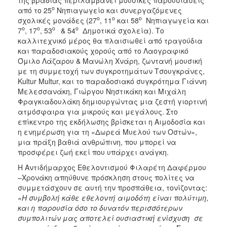
ο
από το 25
Νηπιαγωγείο και συνεργαζόμενες
ο
ο
ο
σχολικές μονάδες (27
, 11
και 58
Νηπιαγωγεία και
ο
ο
ο
ο
7
, 17
, 53
& 54
Δημοτικά σχολεία). Το
καλλιτεχνικό μέρος θα πλαισιωθεί από τραγούδια
και παραδοσιακούς χορούς από το Λαογραφικό
Όμιλο Λάζαρου & Μανώλη Χνάρη, ζωντανή μουσική
με τη συμμετοχή των συγκροτημάτων Τσουγκράνες,
Kultur Multur, και το παραδοσιακό συγκρότημα Γιάννη
Μελεσσανάκη, Γιώργου Νηστικάκη και Μιχάλη
Φραγκιαδουλάκη δημιουργώντας μια ζεστή γιορτινή
ατμόσφαιρα για μικρούς και μεγάλους. Στο
επίκεντρο της εκδήλωσης βρίσκεται η Αιμοδοσία και
η ενημέρωση για τη «Δωρεά Μυελού των Οστών»,
μια πράξη βαθιά ανθρώπινη, που μπορεί να
προσφέρει ζωή εκεί που υπάρχει ανάγκη.
Η Αντιδήμαρχος Εθελοντισμού Φιλαρέτη Δαφέρμου
–Χρονάκη απηύθυνε πρόσκληση στους πολίτες να
συμμετάσχουν σε αυτή την προσπάθεια, τονίζοντας:
«Η συμβολή κάθε εθελοντή αιμοδότη είναι πολύτιμη,
και η παρουσία όσο το δυνατόν περισσότερων
συμπολιτών μας αποτελεί ουσιαστική ενίσχυση σε