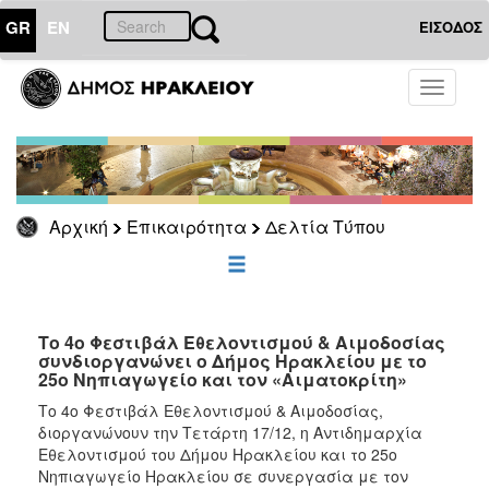
GR
EN
ΕΙΣΟΔΟΣ
ΕΠΙΚΑΙΡΟΤΗΤΑ
Toggle
navigati
Δελτία
Τύπου
Αρχείο
Αρχική
Επικαιρότητα
Δελτία Τύπου
ΔΗΜΟΤΗΣ
ΕΠΙΣΚΕΠΤΗΣ
Το 4ο Φεστιβάλ Εθελοντισμού & Αιμοδοσίας
συνδιοργανώνει ο Δήμος Ηρακλείου με το
25ο Νηπιαγωγείο και τον «Αιματοκρίτη»
ΗΡΑΚΛΕΙΟ
ΓΙΑ...
Το 4ο Φεστιβάλ Εθελοντισμού & Αιμοδοσίας,
διοργανώνουν την Τετάρτη 17/12, η Αντιδημαρχία
Εθελοντισμού του Δήμου Ηρακλείου και το 25ο
Νηπιαγωγείο Ηρακλείου σε συνεργασία με τον