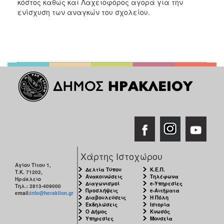
κόστος καθώς και Λαχειοφόρος αγορά για την
ενίσχυση των αναγκών του σχολείου.
Χάρτης Ιστοχώρου
Αγίου Τίτου 1,
Δελτία Τύπου
Κ.Ε.Π.
Τ.Κ. 71202,
Ανακοινώσεις
Τηλέφωνα
Ηράκλειο
Διαγωνισμοί
e-Υπηρεσίες
Τηλ.: 2813-409000
Προσλήψεις
e-Αιτήματα
email:
info@heraklion.gr
Διαβουλεύσεις
Η Πόλη
Εκδηλώσεις
Ιστορία
Ο Δήμος
Κνωσός
Υπηρεσίες
Μουσεία