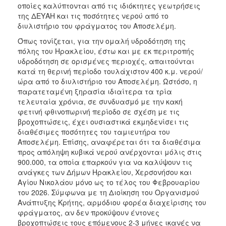
οποίες καλύπτονται από τις ιδιόκτητες γεωτρήσεις
της ΔΕΥΑΗ και τις ποσότητες νερού από το
διυλιστήριο του φράγματος του Αποσελέμη.
Όπως τονίζεται, για την ομαλή υδροδότηση της
πόλης του Ηρακλείου, έστω και με εκ περιτροπής
υδροδότηση σε ορισμένες περιοχές, απαιτούνται
κατά τη θερινή περίοδο τουλάχιστον 400 κ.μ. νερού/
ώρα από το διυλιστήριο του Αποσελέμη. Ωστόσο, η
παρατεταμένη ξηρασία ιδιαίτερα τα τρία
τελευταία χρόνια, σε συνδυασμό με την κακή
φετινή φθινοπωρινή περίοδο σε σχέση με τις
βροχοπτώσεις, έχει ουσιαστικά εκμηδενίσει τις
διαθέσιμες ποσότητες του ταμιευτήρα του
Αποσελέμη. Επίσης, αναφέρεται ότι τα διαθέσιμα
προς απόληψη κυβικά νερού ανέρχονται μόλις στις
900.000, τα οποία επαρκούν για να καλύψουν τις
ανάγκες των Δήμων Ηρακλείου, Χερσονήσου και
Αγίου Νικολάου μόνο ως το τέλος του Φεβρουαρίου
του 2026. Σύμφωνα με τη Διοίκηση του Οργανισμού
Ανάπτυξης Κρήτης, αρμόδιου φορέα διαχείρισης του
φράγματος, αν δεν προκύψουν έντονες
βροχοπτώσεις τους επόμενους 2-3 μήνες ικανές να