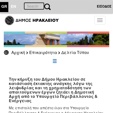
GR
EN
ΕΙΣΟΔΟΣ
ΕΠΙΚΑΙΡΟΤΗΤΑ
Toggle
navigati
Δελτία
Τύπου
Αρχείο
Αρχική
Επικαιρότητα
Δελτία Τύπου
ΔΗΜΟΤΗΣ
ΕΠΙΣΚΕΠΤΗΣ
Την κήρυξη του Δήμου Ηρακλείου σε
κατάσταση έκτακτης ανάγκης λόγω της
λειψυδρίας και τη χρηματοδότηση των
ΗΡΑΚΛΕΙΟ
απαιτούμενων έργων ζητάει η Δημοτική
ΓΙΑ...
Αρχή από το Υπουργείο Περιβάλλοντος &
Ενέργειας
Με επιστολή που απέστειλαν στο Υπουργείο
Περιβάλλοντος & Ενέργειας ο Δήμαρχος Ηρακλείου