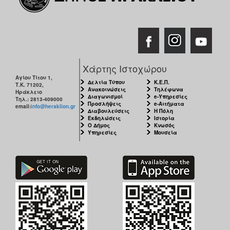
Χάρτης Ιστοχώρου
Αγίου Τίτου 1,
Δελτία Τύπου
Κ.Ε.Π.
Τ.Κ. 71202,
Ανακοινώσεις
Τηλέφωνα
Ηράκλειο
Διαγωνισμοί
e-Υπηρεσίες
Τηλ.: 2813-409000
Προσλήψεις
e-Αιτήματα
email:
info@heraklion.gr
Διαβουλεύσεις
Η Πόλη
Εκδηλώσεις
Ιστορία
Ο Δήμος
Κνωσός
Υπηρεσίες
Μουσεία