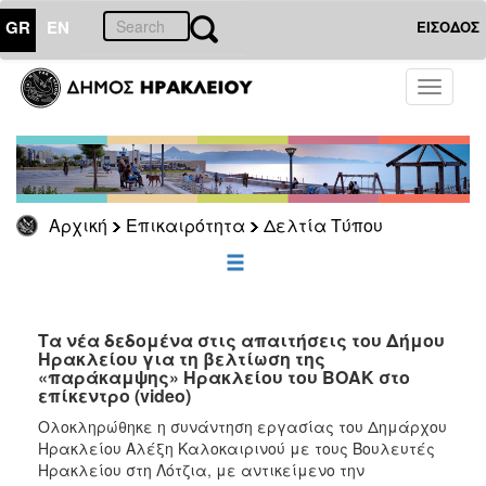
GR
EN
ΕΙΣΟΔΟΣ
ΕΠΙΚΑΙΡΟΤΗΤΑ
Toggle
navigati
Δελτία
Τύπου
Αρχείο
Αρχική
Επικαιρότητα
Δελτία Τύπου
ΔΗΜΟΤΗΣ
ΕΠΙΣΚΕΠΤΗΣ
Τα νέα δεδομένα στις απαιτήσεις του Δήμου
Ηρακλείου για τη βελτίωση της
«παράκαμψης» Ηρακλείου του ΒΟΑΚ στο
ΗΡΑΚΛΕΙΟ
επίκεντρο (video)
ΓΙΑ...
Ολοκληρώθηκε η συνάντηση εργασίας του Δημάρχου
Ηρακλείου Αλέξη Καλοκαιρινού με τους Βουλευτές
Ηρακλείου στη Λότζια, με αντικείμενο την