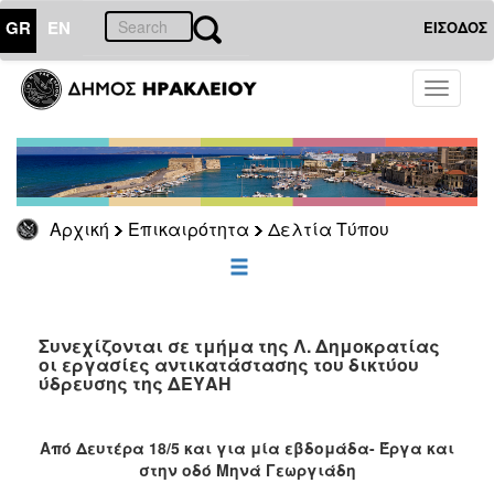
GR
EN
ΕΙΣΟΔΟΣ
ΕΠΙΚΑΙΡΟΤΗΤΑ
Toggle
navigati
Δελτία
Τύπου
Αρχείο
Αρχική
Επικαιρότητα
Δελτία Τύπου
ΔΗΜΟΤΗΣ
ΕΠΙΣΚΕΠΤΗΣ
Συνεχίζονται σε τμήμα της Λ. Δημοκρατίας
οι εργασίες αντικατάστασης του δικτύου
ύδρευσης της ΔΕΥΑΗ
ΗΡΑΚΛΕΙΟ
ΓΙΑ...
Από Δευτέρα 18/5 και για μία εβδομάδα- Έργα και
στην οδό Μηνά Γεωργιάδη