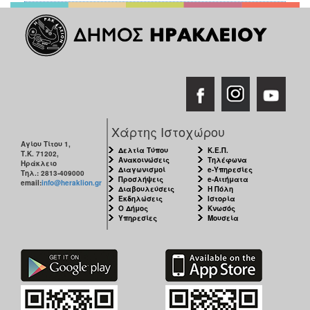
Χάρτης Ιστοχώρου
Αγίου Τίτου 1,
Δελτία Τύπου
Κ.Ε.Π.
Τ.Κ. 71202,
Ανακοινώσεις
Τηλέφωνα
Ηράκλειο
Διαγωνισμοί
e-Υπηρεσίες
Τηλ.: 2813-409000
Προσλήψεις
e-Αιτήματα
email:
info@heraklion.gr
Διαβουλεύσεις
Η Πόλη
Εκδηλώσεις
Ιστορία
Ο Δήμος
Κνωσός
Υπηρεσίες
Μουσεία