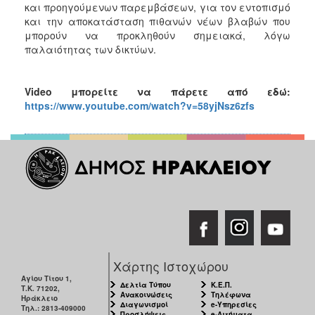
και προηγούμενων παρεμβάσεων, για τον εντοπισμό
και την αποκατάσταση πιθανών νέων βλαβών που
μπορούν να προκληθούν σημειακά, λόγω
παλαιότητας των δικτύων.
Video
μπορείτε να πάρετε από εδώ:
https://www.youtube.com/watch?v=58yjNsz6zfs
Χάρτης Ιστοχώρου
Αγίου Τίτου 1,
Δελτία Τύπου
Κ.Ε.Π.
Τ.Κ. 71202,
Ανακοινώσεις
Τηλέφωνα
Ηράκλειο
Διαγωνισμοί
e-Υπηρεσίες
Τηλ.: 2813-409000
Προσλήψεις
e-Αιτήματα