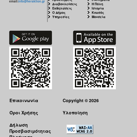
email:
info@heraklion.gr
Διαβουλεύσεις
Η Πόλη
Εκδηλώσεις
Ιστορία
Ο Δήμος
Κνωσός
Υπηρεσίες
Μουσεία
Επικοινωνία
Copyright © 2026
Όροι Χρήσης
Υλοποίηση
Δήλωση
Προσβασιμότητας
Πλοήγηση