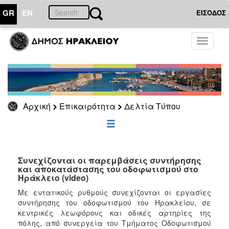
GR
EN
ΕΙΣΟΔΟΣ
ΕΠΙΚΑΙΡΟΤΗΤΑ
Toggle
navigati
Δελτία
Τύπου
Αρχείο
Αρχική
Επικαιρότητα
Δελτία Τύπου
ΔΗΜΟΤΗΣ
ΕΠΙΣΚΕΠΤΗΣ
Συνεχίζονται οι παρεμβάσεις συντήρησης
και αποκατάστασης του οδοφωτισμού στο
Ηράκλειο (video)
ΗΡΑΚΛΕΙΟ
ΓΙΑ...
Με εντατικούς ρυθμούς συνεχίζονται οι εργασίες
συντήρησης του οδοφωτισμού του Ηρακλείου, σε
κεντρικές λεωφόρους και οδικές αρτηρίες της
πόλης, από συνεργεία του Τμήματος Οδοφωτισμού