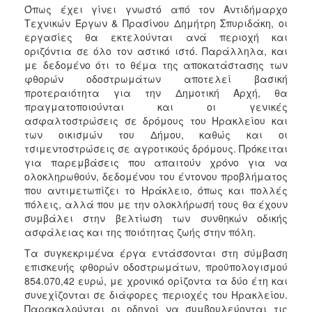
Όπως έχει γίνει γνωστό από τον Αντιδήμαρχο
Τεχνικών Έργων & Πρασίνου Δημήτρη Σπυριδάκη, οι
εργασίες θα εκτελούνται ανά περιοχή και
οριζόντια σε όλο τον αστικό ιστό. Παράλληλα, και
με δεδομένο ότι το θέμα της αποκατάστασης των
φθορών οδοστρωμάτων αποτελεί βασική
προτεραιότητα για την Δημοτική Αρχή, θα
πραγματοποιούνται και οι γενικές
ασφαλτοστρώσεις σε δρόμους του Ηρακλείου και
των οικισμών του Δήμου, καθώς και οι
τσιμεντοστρώσεις σε αγροτικούς δρόμους. Πρόκειται
για παρεμβάσεις που απαιτούν χρόνο για να
ολοκληρωθούν, δεδομένου του έντονου προβλήματος
που αντιμετωπίζει το Ηράκλειο, όπως και πολλές
πόλεις, αλλά που με την ολοκλήρωσή τους θα έχουν
συμβάλει στην βελτίωση των συνθηκών οδικής
ασφάλειας και της ποιότητας ζωής στην πόλη.
Τα συγκεκριμένα έργα εντάσσονται στη σύμβαση
επισκευής φθορών οδοστρωμάτων, προϋπολογισμού
854.070,42 ευρώ, με χρονικό ορίζοντα τα δύο έτη και
συνεχίζονται σε διάφορες περιοχές του Ηρακλείου.
Παρακαλούνται οι οδηγοί να συμβουλεύονται τις