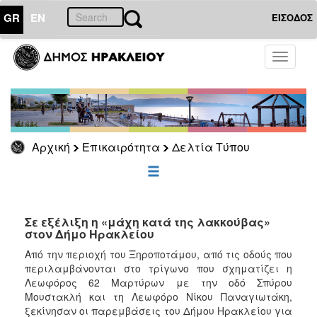
GR
EN
ΕΙΣΟΔΟΣ
ΕΠΙΚΑΙΡΟΤΗΤΑ
Toggle
navigati
Δελτία
Τύπου
Αρχείο
Αρχική
Επικαιρότητα
Δελτία Τύπου
ΔΗΜΟΤΗΣ
ΕΠΙΣΚΕΠΤΗΣ
Σε εξέλιξη η «μάχη κατά της λακκούβας»
στον Δήμο Ηρακλείου
ΗΡΑΚΛΕΙΟ
Από την περιοχή του Ξηροποτάμου, από τις οδούς που
ΓΙΑ...
περιλαμβάνονται στο τρίγωνο που σχηματίζει η
Λεωφόρος 62 Μαρτύρων με την οδό Σπύρου
Μουστακλή και τη Λεωφόρο Νίκου Παναγιωτάκη,
ξεκίνησαν οι παρεμβάσεις του Δήμου Ηρακλείου για