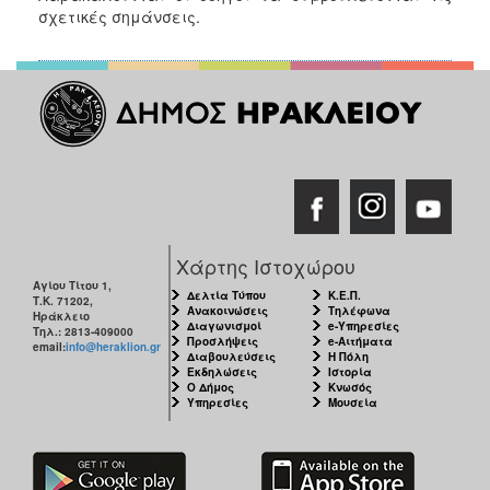
σχετικές σημάνσεις.
Χάρτης Ιστοχώρου
Αγίου Τίτου 1,
Δελτία Τύπου
Κ.Ε.Π.
Τ.Κ. 71202,
Ανακοινώσεις
Τηλέφωνα
Ηράκλειο
Διαγωνισμοί
e-Υπηρεσίες
Τηλ.: 2813-409000
Προσλήψεις
e-Αιτήματα
email:
info@heraklion.gr
Διαβουλεύσεις
Η Πόλη
Εκδηλώσεις
Ιστορία
Ο Δήμος
Κνωσός
Υπηρεσίες
Μουσεία