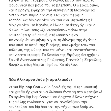
φοβούνται και μόνο που το βλέπουν. Ο αέρας όμως
και η βροχή, έφεραν την νεογέννητη Μαργαρίτα
δίπλα στον κύριο Κανόνη. Θα καταφέρει η
τοσοδούλα Μαργαρίτα να τον αντιμετωπίσει; Η
Μαργαρίτα, το Κανόνι, ο Ήλιος, το Φεγγάρι και οι
άλλοι φίλοι τους «ζωντανεύουν» πάνω στην
κουκλοθεατρική σκηνή, στέλνοντας ένα
πανανθρώπινο μήνυμα για τη δύναμη της Αγάπης,
που νικά το κακό, της Ειρήνης, που «μάχεται» τον
πόλεμο, της Φύσης που επιμένει και αντιστέκεται
στην καταστροφή. Το Κανόνι της Ειρήνης θα ηχήσει
ξανά! Αναγνωστάκης Γεώργιος, Παντελής Ζεμπίλης,
Βουρλιωτάκη Μαρία, Φρόσω Χατόγλου.
Νέα Αλικαρνασσός (παραλιακός)
21:30 Hip hop Con –
Δύο βραδιές γεμάτες μουσική
και graffiti έρχονται να δώσουν ένταση στο Φεστιβάλ!
Το πρώτο Hip Hop Convention έρχεται! Καλλιτέχνες
της πόλης ενώνονται για να αναδείξουν την
κουλτούρα του hip hop και την τέχνη των δρόμων.