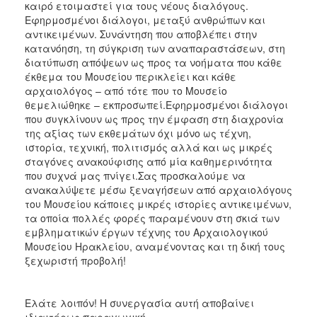
καιρό ετοιμαστεί για τους νέους διαλόγους.
Εφηρμοσμένοι διάλογοι, μεταξύ ανθρώπων και
αντικειμένων. Συνάντηση που αποβλέπει στην
κατανόηση, τη σύγκριση των αναπαραστάσεων, στη
διατύπωση απόψεων ως προς τα νοήματα που κάθε
έκθεμα του Μουσείου περικλείει και κάθε
αρχαιολόγος – από τότε που το Μουσείο
θεμελιώθηκε – εκπροσωπεί.Εφηρμοσμένοι διάλογοι
που συγκλίνουν ως προς την έμφαση στη διαχρονία
της αξίας των εκθεμάτων όχι μόνο ως τέχνη,
ιστορία, τεχνική, πολιτισμός αλλά και ως μικρές
σταγόνες ανακούφισης από μία καθημερινότητα
που συχνά μας πνίγει.Σας προσκαλούμε να
ανακαλύψετε μέσω ξεναγήσεων από αρχαιολόγους
του Μουσείου κάποιες μικρές ιστορίες αντικειμένων,
τα οποία πολλές φορές παραμένουν στη σκιά των
εμβληματικών έργων τέχνης του Αρχαιολογικού
Μουσείου Ηρακλείου, αναμένοντας και τη δική τους
ξεχωριστή προβολή!
Ελάτε λοιπόν! Η συνεργασία αυτή αποβαίνει
ιδιαιτέρως παραγωγική.