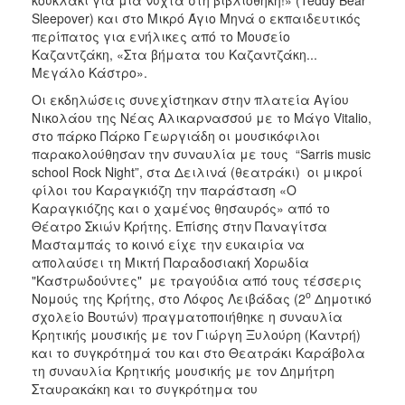
Sleepover) και στο Μικρό Άγιο Μηνά ο εκπαιδευτικός
περίπατος για ενήλικες από το Μουσείο
Καζαντζάκη, «Στα βήματα του Καζαντζάκη...
Μεγάλο Κάστρο».
Οι εκδηλώσεις συνεχίστηκαν στην πλατεία Αγίου
Νικολάου της Νέας Αλικαρνασσού με το Μάγο Vitalio,
στο πάρκο Πάρκο Γεωργιάδη οι μουσικόφιλοι
παρακολούθησαν την συναυλία με τους “Sarris music
school Rock Night”, στα Δειλινά (θεατράκι) οι μικροί
φίλοι του Καραγκιόζη την παράσταση «Ο
Καραγκιόζης και ο χαμένος θησαυρός» από το
Θέατρο Σκιών Κρήτης. Επίσης στην Παναγίτσα
Μασταμπάς το κοινό είχε την ευκαιρία να
απολαύσει τη Μικτή Παραδοσιακή Χορωδία
"Καστρωδούντες" με τραγούδια από τους τέσσερις
ο
Νομούς της Κρήτης, στο Λόφος Λειβάδας (2
Δημοτικό
σχολείο Βουτών) πραγματοποιήθηκε η συναυλία
Κρητικής μουσικής με τον Γιώργη Ξυλούρη (Καντρή)
και το συγκρότημά του και στο Θεατράκι Καράβολα
τη συναυλία Κρητικής μουσικής με τον Δημήτρη
Σταυρακάκη και το συγκρότημα του