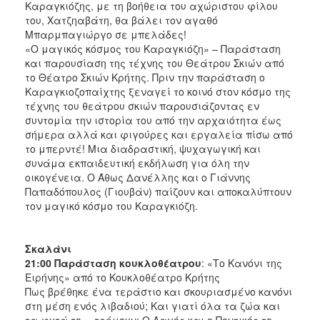
Καραγκιόζης, με τη βοήθεια του αχώριστου φίλου
του, Χατζηαβάτη, θα βάλει τον αγαθό
Μπαρμπαγιώργο σε μπελάδες!
«Ο μαγικός κόσμος του Καραγκιόζη» – Παράσταση
και παρουσίαση της τέχνης του Θεάτρου Σκιών από
το Θέατρο Σκιών Κρήτης. Πριν την παράσταση ο
Καραγκιοζοπαίχτης ξεναγεί το κοινό στον κόσμο της
τέχνης του θεάτρου σκιών παρουσιάζοντας εν
συντομία την ιστορία του από την αρχαιότητα έως
σήμερα αλλά και φιγούρες και εργαλεία πίσω από
το μπερντέ! Μια διαδραστική, ψυχαγωγική και
συνάμα εκπαιδευτική εκδήλωση για όλη την
οικογένεια. Ο Άθως Δανέλλης και ο Γιάννης
Παπαδόπουλος (Γιουβάν) παίζουν και αποκαλύπτουν
τον μαγικό κόσμο του Καραγκιόζη.
Σκαλάνι
21:00 Παράσταση κουκλοθέατρου
: «Το Κανόνι της
Ειρήνης» από το Κουκλοθέατρο Κρήτης
Πως βρέθηκε ένα τεράστιο και σκουριασμένο κανόνι
στη μέση ενός λιβαδιού; Και γιατί όλα τα ζώα και
τα φυτά το… τρέμουν; Ο Λαγός και ο Ποντικός το