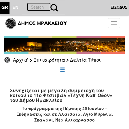
GR
EN
ΕΙΣΟΔΟΣ
ΕΠΙΚΑΙΡΟΤΗΤΑ
Toggle
navigati
Δελτία
Τύπου
Αρχείο
Αρχική
Επικαιρότητα
Δελτία Τύπου
ΔΗΜΟΤΗΣ
ΕΠΙΣΚΕΠΤΗΣ
Συνεχίζεται με μεγάλη συμμετοχή του
κοινού το 11ο Φεστιβάλ «Τέχνη Καθ' Οδόν»
του Δήμου Ηρακλείου
ΗΡΑΚΛΕΙΟ
ΓΙΑ...
Το πρόγραμμα της Πέμπτης 25 Ιουνίου –
Εκδηλώσεις και σε Αλάτσατα, Άγιο Μύρωνα,
Σκαλάνι, Νέα Αλικαρνασσό