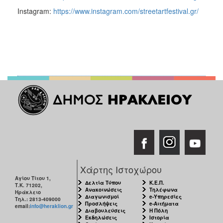
Instagram:
https://www.instagram.com/streetartfestival.gr/
Χάρτης Ιστοχώρου
Αγίου Τίτου 1,
Δελτία Τύπου
Κ.Ε.Π.
Τ.Κ. 71202,
Ανακοινώσεις
Τηλέφωνα
Ηράκλειο
Διαγωνισμοί
e-Υπηρεσίες
Τηλ.: 2813-409000
Προσλήψεις
e-Αιτήματα
email:
info@heraklion.gr
Διαβουλεύσεις
Η Πόλη
Εκδηλώσεις
Ιστορία