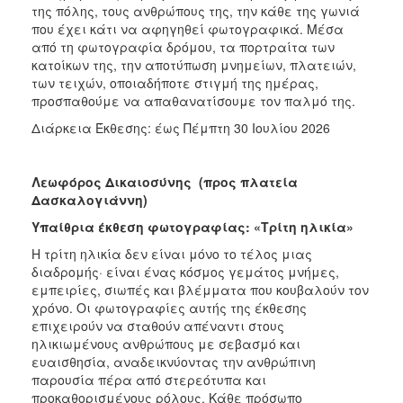
της πόλης, τους ανθρώπους της, την κάθε της γωνιά
που έχει κάτι να αφηγηθεί φωτογραφικά. Μέσα
από τη φωτογραφία δρόμου, τα πορτραίτα των
κατοίκων της, την αποτύπωση μνημείων, πλατειών,
των τειχών, οποιαδήποτε στιγμή της ημέρας,
προσπαθούμε να απαθανατίσουμε τον παλμό της.
Διάρκεια Έκθεσης: έως Πέμπτη 30 Ιουλίου 2026
Λεωφόρος Δικαιοσύνης
(προς πλατεία
Δασκαλογιάννη)
Υπαίθρια έκθεση φωτογραφίας: «Τρίτη ηλικία»
Η τρίτη ηλικία δεν είναι μόνο το τέλος μιας
διαδρομής· είναι ένας κόσμος γεμάτος μνήμες,
εμπειρίες, σιωπές και βλέμματα που κουβαλούν τον
χρόνο. Οι φωτογραφίες αυτής της έκθεσης
επιχειρούν να σταθούν απέναντι στους
ηλικιωμένους ανθρώπους με σεβασμό και
ευαισθησία, αναδεικνύοντας την ανθρώπινη
παρουσία πέρα από στερεότυπα και
προκαθορισμένους ρόλους. Κάθε πρόσωπο