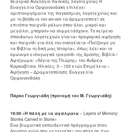
θεατρικό Αναλόγιο παιδικής λογοτεχνίας Η
Ευαγγελία Ορφανουδάκη επιλέγει
αριστουργήματα της παγκόσμιας λογοτεχνίας και
με τη βοήθεια του κοινού τα δραματοποιεί σε
επιτόπιο παιχνίδι ρόλων όπου όλοι, μικροί και
μεγάλοι, μπορούν να συμμετάσχουν. Το κείμενο
σπουδαίων λογοτεχνών γίνεται προφορική αφήγηση
και παιχνίδι για όλη την οικογένεια.«Παίζουμε με
τα Βιβλία τη δική μας Ιστορία», όπως λέει και το
ομώνυμο εισαγωγικό τραγούδι της δράσης. Βιβλίο /
Αφιέρωμα: «Λόγια της Πλώρης» του Ανδρέα
Καρκαβίτσα. Ηλικίες: 3 – 103 ετών Επιμέλεια –
Αφήγηση – Δραματοποίηση: Ευαγγελία
Ορφανουδάκη
Πάρκο Γεωργιάδη (προτομή του Μ. Γεωργιάδη)
19:00 «Η πόλη με τα αγάλματα
– Layers of Memory:
Stories Carved in Stone»
Ένα βιωματικό εκπαιδευτικό πρόγραμμα στον
δημόσιο χώρο που μετατρέπει την πόλη σε ένα