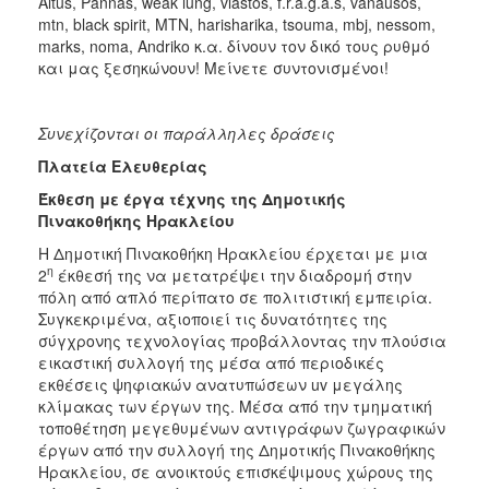
Altus, Pannas, weak lung, vlastos, f.r.a.g.a.s, vanausos,
mtn, black spirit, MTN, harisharika, tsouma, mbj, nessom,
marks, noma, Andriko κ.α. δίνουν τον δικό τους ρυθμό
και μας ξεσηκώνουν! Μείνετε συντονισμένοι!
Συνεχίζονται οι παράλληλες δράσεις
Πλατεία Ελευθερίας
Έκθεση με έργα τέχνης της Δημοτικής
Πινακοθήκης Ηρακλείου
Η Δημοτική Πινακοθήκη Ηρακλείου έρχεται με μια
η
2
έκθεσή της να μετατρέψει την διαδρομή στην
πόλη από απλό περίπατο σε πολιτιστική εμπειρία.
Συγκεκριμένα, αξιοποιεί τις δυνατότητες της
σύγχρονης τεχνολογίας προβάλλοντας την πλούσια
εικαστική συλλογή της μέσα από περιοδικές
εκθέσεις ψηφιακών ανατυπώσεων uv μεγάλης
κλίμακας των έργων της. Μέσα από την τμηματική
τοποθέτηση μεγεθυμένων αντιγράφων ζωγραφικών
έργων από την συλλογή της Δημοτικής Πινακοθήκης
Ηρακλείου, σε ανοικτούς επισκέψιμους χώρους της