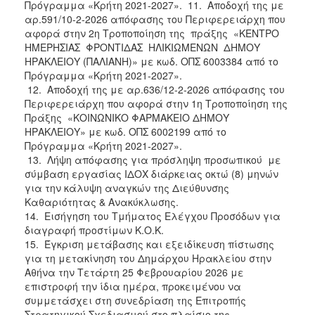
Πρόγραμμα «Κρήτη 2021-2027». 11. Αποδοχή της με
αρ.591/10-2-2026 απόφασης του Περιφερειάρχη που
αφορά στην 2η Τροποποίηση της πράξης «ΚΕΝΤΡΟ
ΗΜΕΡΗΣΙΑΣ ΦΡΟΝΤΙΔΑΣ ΗΛΙΚΙΩΜΕΝΩΝ ΔΗΜΟΥ
ΗΡΑΚΛΕΙΟΥ (ΠΑΛΙΑΝΗ)» με κωδ. ΟΠΣ 6003384 από το
Πρόγραμμα «Κρήτη 2021-2027».
12. Αποδοχή της με αρ.636/12-2-2026 απόφασης του
Περιφερειάρχη που αφορά στην 1η Τροποποίηση της
Πράξης «ΚΟΙΝΩΝΙΚΟ ΦΑΡΜΑΚΕΙΟ ΔΗΜΟΥ
ΗΡΑΚΛΕΙΟΥ» με κωδ. ΟΠΣ 6002199 από το
Πρόγραμμα «Κρήτη 2021-2027».
13. Λήψη απόφασης για πρόσληψη προσωπικού με
σύμβαση εργασίας ΙΔΟΧ διάρκειας οκτώ (8) μηνών
για την κάλυψη αναγκών της Διεύθυνσης
Καθαριότητας & Ανακύκλωσης.
14. Εισήγηση του Τμήματος Ελέγχου Προσόδων για
διαγραφή προστίμων Κ.Ο.Κ.
15. Έγκριση μετάβασης και εξειδίκευση πίστωσης
για τη μετακίνηση του Δημάρχου Ηρακλείου στην
Αθήνα την Τετάρτη 25 Φεβρουαρίου 2026 με
επιστροφή την ίδια ημέρα, προκειμένου να
συμμετάσχει στη συνεδρίαση της Επιτροπής
Στρατηγικού Σχεδιασμού στο πλαίσιο της