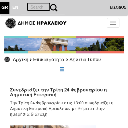
GR
EN
ΕΙΣΟΔΟΣ
ΕΠΙΚΑΙΡΟΤΗΤΑ
Toggle
navigati
Δελτία
Τύπου
Αρχείο
Αρχική
Επικαιρότητα
Δελτία Τύπου
ΔΗΜΟΤΗΣ
ΕΠΙΣΚΕΠΤΗΣ
Συνεδριάζει την Τρίτη 24 Φεβρουαρίου η
Δημοτική Επιτροπή
ΗΡΑΚΛΕΙΟ
Την Τρίτη 24 Φεβρουαρίου στις 13:00 συνεδριάζει η
ΓΙΑ...
Δημοτική Επιτροπή Ηρακλείου με θέματα στην
ημερήσια διάταξη: