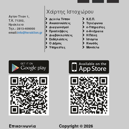
Χάρτης Ιστοχώρου
Αγίου Τίτου 1,
Δελτία Τύπου
Κ.Ε.Π.
Τ.Κ. 71202,
Ανακοινώσεις
Τηλέφωνα
Ηράκλειο
Διαγωνισμοί
e-Υπηρεσίες
Τηλ.: 2813-409000
Προσλήψεις
e-Αιτήματα
email:
info@heraklion.gr
Διαβουλεύσεις
Η Πόλη
Εκδηλώσεις
Ιστορία
Ο Δήμος
Κνωσός
Υπηρεσίες
Μουσεία
Επικοινωνία
Copyright © 2026