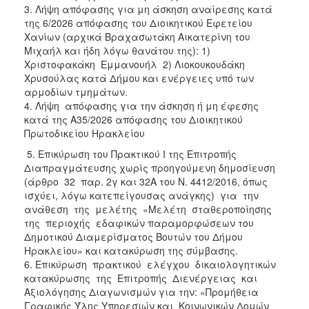
3. Λήψη απόφασης για μη άσκηση αναίρεσης κατά
της 6/2026 απόφασης του Διοικητικού Εφετείου
Χανίων (αρχικά Βραχασωτάκη Αικατερίνη του
Μιχαήλ και ήδη λόγω θανάτου της): 1)
Χριστοφακάκη Εμμανουήλ 2) Λιοκουκουδάκη
Χρυσούλας κατά Δήμου και ενέργειες υπό των
αρμοδίων τμημάτων.
4. Λήψη απόφασης για την άσκηση ή μη έφεσης
κατά της Α35/2026 απόφασης του Διοικητικού
Πρωτοδικείου Ηρακλείου
5. Επικύρωση του Πρακτικού Ι της Επιτροπής
Διαπραγμάτευσης χωρίς προηγούμενη δημοσίευση
(άρθρο 32 παρ. 2γ και 32Α του Ν. 4412/2016, όπως
ισχύει, λόγω κατεπείγουσας ανάγκης) για την
ανάθεση της μελέτης «Μελέτη σταθεροποίησης
της περιοχής εδαφικών παραμορφώσεων του
Δημοτικού Διαμερίσματος Βουτών του Δήμου
Ηρακλείου» και κατακύρωση της σύμβασης.
6. Επικύρωση πρακτικού ελέγχου δικαιολογητικών
κατακύρωσης της Επιτροπής Διενέργειας και
Αξιολόγησης Διαγωνισμών για την: «Προμήθεια
Γραφικής Ύλης Υπηρεσιών και Κοινωνικών Δομών