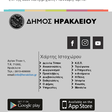
Χάρτης Ιστοχώρου
Αγίου Τίτου 1,
Δελτία Τύπου
Κ.Ε.Π.
Τ.Κ. 71202,
Ανακοινώσεις
Τηλέφωνα
Ηράκλειο
Διαγωνισμοί
e-Υπηρεσίες
Τηλ.: 2813-409000
Προσλήψεις
e-Αιτήματα
email:
info@heraklion.gr
Διαβουλεύσεις
Η Πόλη
Εκδηλώσεις
Ιστορία
Ο Δήμος
Κνωσός
Υπηρεσίες
Μουσεία