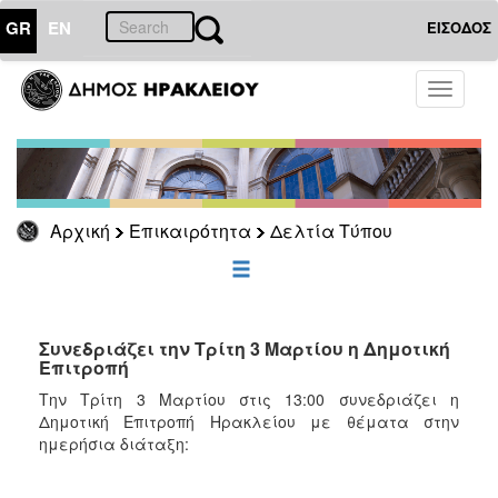
GR
EN
ΕΙΣΟΔΟΣ
ΕΠΙΚΑΙΡΟΤΗΤΑ
Toggle
navigati
Δελτία
Τύπου
Αρχείο
Αρχική
Επικαιρότητα
Δελτία Τύπου
ΔΗΜΟΤΗΣ
ΕΠΙΣΚΕΠΤΗΣ
Συνεδριάζει την Τρίτη 3 Μαρτίου η Δημοτική
Επιτροπή
ΗΡΑΚΛΕΙΟ
Την Τρίτη 3 Μαρτίου στις 13:00 συνεδριάζει η
ΓΙΑ...
Δημοτική Επιτροπή Ηρακλείου με θέματα στην
ημερήσια διάταξη: