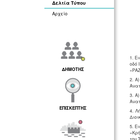
Δελτία Τύπου
Αρχείο
1. Ε
οδό 
ΔΗΜΟΤΗΣ
«ΡΑΖ
2. Α
Ανατ
3. Α
Ανατ
ΕΠΙΣΚΕΠΤΗΣ
4. Λ
Διοι
5. Ε
«Κρή
του 