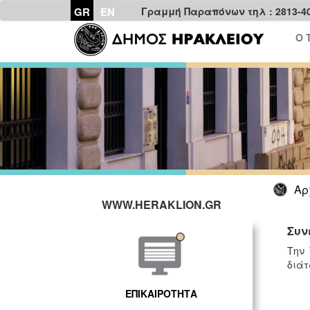
GR
EN
Γραμμή Παραπόνων τηλ : 2813-4
Ο 
Αρ
WWW.HERAKLION.GR
Συν
Την 
διάτ
ΕΠΙΚΑΙΡΟΤΗΤΑ