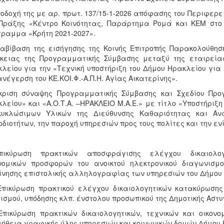
ποδοχή της με αρ. πρωτ. 137/15-1-2026 απόφασης του Περιφερ
Πράξης «Κέντρο Κοινότητας, Παράρτημα Ρομά και ΚΕΜ στο
ραμμα «Κρήτη 2021-2027».
ιαβίβαση της εισήγησης της Κοινής Επιτροπής Παρακολούθησ
κειας της Προγραμματικής Σύμβασης μεταξύ της εταιρείας 
λείου για την «Τεχνική υποστήριξη του Δήμου Ηρακλείου γι
ανέγερση του ΚΕ.ΚΟΙ.Φ.-Α.Π.Η. Αγίας Αικατερίνης».
γκριση σύναψης Προγραμματικής Σύμβασης και Σχεδίου Πρ
λείου» και «Α.Ο.Τ.Α. –ΗΡΑΚΛΕΙΟ Μ.Α.Ε.» με τίτλο «Υποστήριξ
κυκλώσιμων Υλικών της Διεύθυνσης Καθαριότητας και Ανα
διοτήτων, την παροχή υπηρεσιών προς τους πολίτες και την εν
Επικύρωση πρακτικών αποσφράγισης ελέγχου δικαιολο
ονομικών προσφορών του ανοικτού ηλεκτρονικού διαγωνισμ
ίνησης επιστολικής αλληλογραφίας των υπηρεσιών του Δήμου Η
Επικύρωση πρακτικού ελέγχου δικαιολογητικών κατακύρωσης
ισμού, υπόδησης κλπ. ένστολου προσωπικού της Δημοτικής Αστυ
Επικύρωση πρακτικών δικαιολογητικών, τεχνικών και οικον
ήθεια γραφικής ύλης υπηρεσιών και κοινωνικών δομών Δήμου