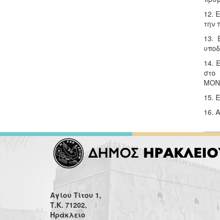
12. 
την 
13. 
υποδ
14. 
στο
ΜΟΝΟ
15. 
16. 
Αγίου Τίτου 1,
Τ.Κ. 71202,
Ηράκλειο