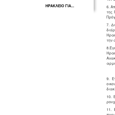
ΗΡΑΚΛΕΙΟ ΓΙΑ...
6. Α
της 
Πρόγ
7. Δ
διάρ
Ηρακ
την 
8.Έ
Ηρακ
Ανα
αρμο
9. 
οικ
διακ
10. 
ρουχ
11. 
προμ