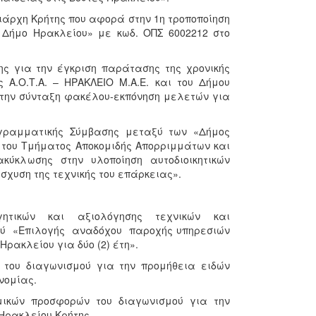
ειάρχη Κρήτης που αφορά στην 1η τροποποίηση
 Δήμο Ηρακλείου» με κωδ. ΟΠΣ 6002212 στο
ης για την έγκριση παράτασης της χρονικής
Α.Ο.Τ.Α. – ΗΡΑΚΛΕΙΟ Μ.Α.Ε. και του Δήμου
α την σύνταξη φακέλου-εκπόνηση μελετών για
ογραμματικής Σύμβασης μεταξύ των «Δήμος
η του Τμήματος Αποκομιδής Απορριμμάτων και
κύκλωσης στην υλοποίηση αυτοδιοικητικών
ίσχυση της τεχνικής του επάρκειας».
γητικών και αξιολόγησης τεχνικών και
ού «Επιλογής αναδόχου παροχής υπηρεσιών
ρακλείου για δύο (2) έτη».
 του διαγωνισμού για την προμήθεια ειδών
νομίας.
ομικών προσφορών του διαγωνισμού για την
 Ηρακλείου Κρήτης.