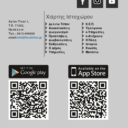
Χάρτης Ιστοχώρου
Αγίου Τίτου 1,
Δελτία Τύπου
Κ.Ε.Π.
Τ.Κ. 71202,
Ανακοινώσεις
Τηλέφωνα
Ηράκλειο
Διαγωνισμοί
e-Υπηρεσίες
Τηλ.: 2813-409000
Προσλήψεις
e-Αιτήματα
email:
info@heraklion.gr
Διαβουλεύσεις
Η Πόλη
Εκδηλώσεις
Ιστορία
Ο Δήμος
Κνωσός
Υπηρεσίες
Μουσεία