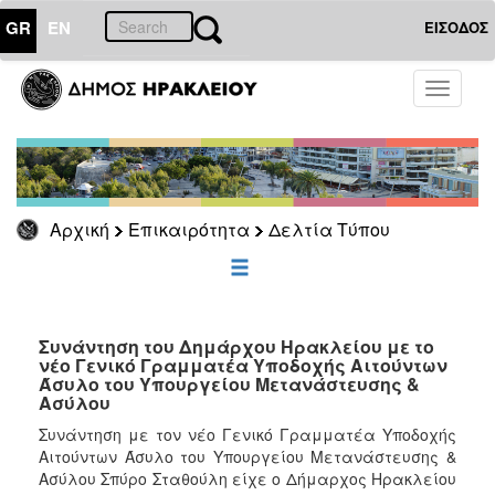
GR
EN
ΕΙΣΟΔΟΣ
ΕΠΙΚΑΙΡΟΤΗΤΑ
Toggle
navigati
Δελτία
Τύπου
Αρχείο
Αρχική
Επικαιρότητα
Δελτία Τύπου
ΔΗΜΟΤΗΣ
ΕΠΙΣΚΕΠΤΗΣ
Συνάντηση του Δημάρχου Ηρακλείου με το
νέο Γενικό Γραμματέα Υποδοχής Αιτούντων
Άσυλο του Υπουργείου Μετανάστευσης &
ΗΡΑΚΛΕΙΟ
Ασύλου
ΓΙΑ...
Συνάντηση με τον νέο Γενικό Γραμματέα Υποδοχής
Αιτούντων Άσυλο του Υπουργείου Μετανάστευσης &
Ασύλου Σπύρο Σταθούλη είχε ο Δήμαρχος Ηρακλείου