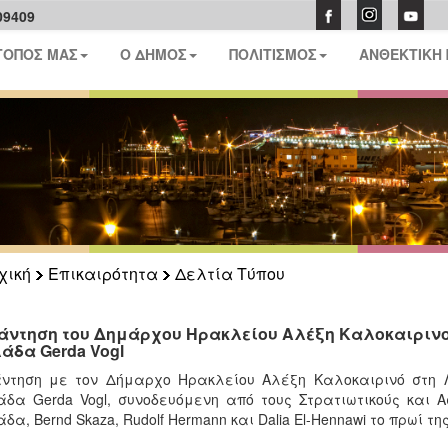
09409
ΤΟΠΟΣ ΜΑΣ
Ο ΔΗΜΟΣ
ΠΟΛΙΤΙΣΜΟΣ
ΑΝΘΕΚΤΙΚΗ
χική
Επικαιρότητα
Δελτία Τύπου
άντηση του Δημάρχου Ηρακλείου Αλέξη Καλοκαιρινού
άδα Gerda Vogl
ντηση με τον Δήμαρχο Ηρακλείου Αλέξη Καλοκαιρινό στη Λ
δα Gerda Vogl, συνοδευόμενη από τους Στρατιωτικούς και Α
δα, Bernd Skaza, Rudolf Hermann και Dalia El-Hennawi το πρωί τη