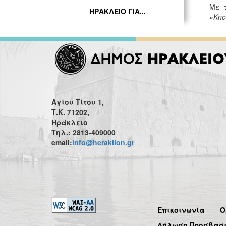
Με τ
ΗΡΑΚΛΕΙΟ ΓΙΑ...
«Knos
Αγίου Τίτου 1,
Τ.Κ. 71202,
Ηράκλειο
Τηλ.: 2813-409000
email:
info@heraklion.gr
Επικοινωνία
Ό
Δήλωση Προσβασ