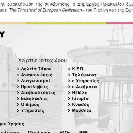
ην ολοκλήρωση της συνάντησης, ο Δήμαρχος Ηρακλείου δώρ
os, The Threshold of European Civilization»
του Γιάννη και της Έ
Χάρτης Ιστοχώρου
Δελτία Τύπου
Κ.Ε.Π.
Ανακοινώσεις
Τηλέφωνα
Διαγωνισμοί
e-Υπηρεσίες
Προσλήψεις
e-Αιτήματα
Διαβουλεύσεις
Η Πόλη
Εκδηλώσεις
Ιστορία
Ο Δήμος
Κνωσός
Υπηρεσίες
Μουσεία
ροι Χρήσης
ιμότητας
Πλοήγηση
FAQs
RSS