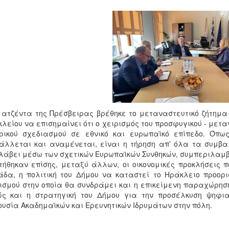
 ατζέντα της Πρέσβειρας βρέθηκε το μεταναστευτικό ζήτημα 
λείου να επισημαίνει ότι ο χειρισμός του προσφυγικού - μετ
ρικού σχεδιασμού σε εθνικό και ευρωπαϊκό επίπεδο. Όπω
άλλεται και αναμένεται, είναι η τήρηση απ’ όλα τα συμ
άβει μέσω των σχετικών Ευρωπαϊκών Συνθηκών, συμπεριλαμβα
τήθηκαν επίσης, μεταξύ άλλων, οι οικονομικές προκλήσεις πο
δα, η πολιτική του Δήμου να καταστεί το Ηράκλειο προορισ
ισμού στην οποία θα συνδράμει και η επικείμενη παραχώρησ
ώς και η στρατηγική του Δήμου για την προσέλκυση ψηφι
υσία Ακαδημαϊκών και Ερευνητικών Ιδρυμάτων στην πόλη.