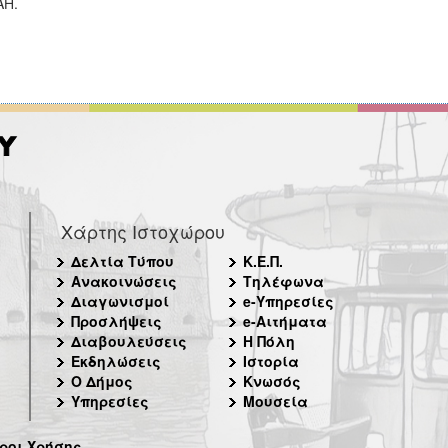
ΑΗ.
Χάρτης Ιστοχώρου
Δελτία Τύπου
Κ.Ε.Π.
Ανακοινώσεις
Τηλέφωνα
Διαγωνισμοί
e-Υπηρεσίες
Προσλήψεις
e-Αιτήματα
Διαβουλεύσεις
Η Πόλη
Εκδηλώσεις
Ιστορία
Ο Δήμος
Κνωσός
Υπηρεσίες
Μουσεία
ροι Χρήσης