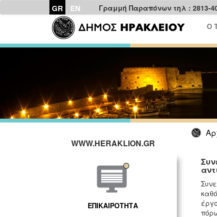
GR
EN
Γραμμή Παραπόνων τηλ : 2813-4
Ο 
Αρ
WWW.HERAKLION.GR
Συν
αντ
Συνε
καθό
έργο
ΕΠΙΚΑΙΡΟΤΗΤΑ
πόρω