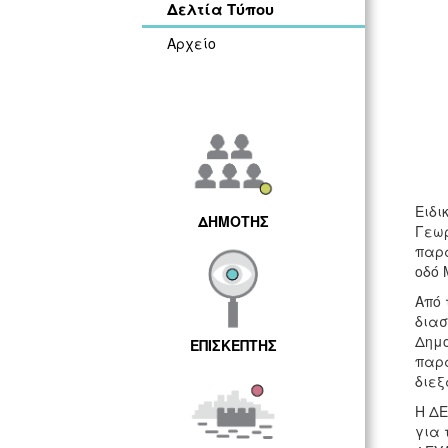
Δελτία Τύπου
Αρχείο
Ειδι
ΔΗΜΟΤΗΣ
Γεωρ
παρα
οδό 
Από 
διασ
Δημο
ΕΠΙΣΚΕΠΤΗΣ
παρα
διεξ
Η ΔΕ
για 