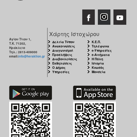
Χάρτης Ιστοχώρου
Αγίου Τίτου 1,
Δελτία Τύπου
Κ.Ε.Π.
Τ.Κ. 71202,
Ανακοινώσεις
Τηλέφωνα
Ηράκλειο
Διαγωνισμοί
e-Υπηρεσίες
Τηλ.: 2813-409000
Προσλήψεις
e-Αιτήματα
email:
info@heraklion.gr
Διαβουλεύσεις
Η Πόλη
Εκδηλώσεις
Ιστορία
Ο Δήμος
Κνωσός
Υπηρεσίες
Μουσεία