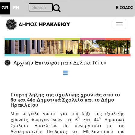
GR
EN
ΕΙΣΟΔΟΣ
ΕΠΙΚΑΙΡΟΤΗΤΑ
Toggle
navigati
Δελτία
Τύπου
Αρχείο
Αρχική
Επικαιρότητα
Δελτία Τύπου
ΔΗΜΟΤΗΣ
ΕΠΙΣΚΕΠΤΗΣ
Γιορτή λήξης της σχολικής χρονιάς από το
6ο και 44ο Δημοτικά Σχολεία και το Δήμο
Ηρακλείου
ΗΡΑΚΛΕΙΟ
ΓΙΑ...
Μια μεγάλη γιορτή για την λήξη της σχολικής
ο
ο
χρονιάς διοργανώνουν τα 6
και 44
Δημοτικά
Σχολεία Ηρακλείου σε συνεργασία με τις
Αντιδημαρχίες Παιδείας και Εθελοντισμού του